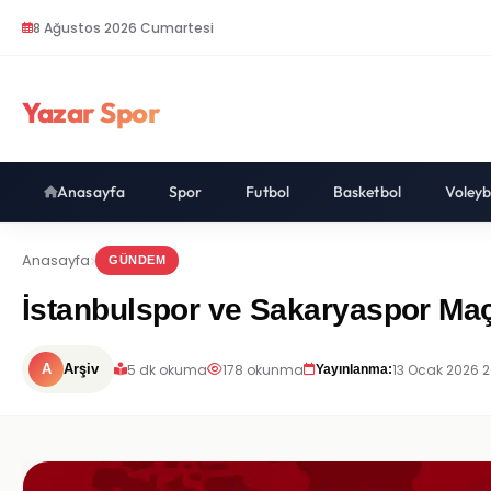
8 Ağustos 2026 Cumartesi
Yazar Spor
Anasayfa
Spor
Futbol
Basketbol
Voleyb
Anasayfa
GÜNDEM
İstanbulspor ve Sakaryaspor Maçı
5 dk okuma
178 okunma
13 Ocak 2026 2
A
Arşiv
Yayınlanma: