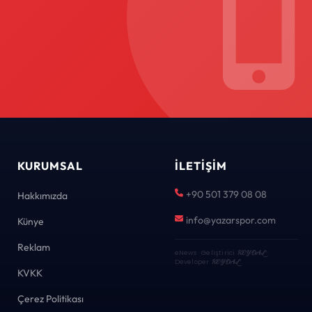
KURUMSAL
İLETIŞIM
+90 501 379 08 08
Hakkımızda
info@yazarspor.com
Künye
Reklam
eNews · Geliştirici
KEYDAL
·
Developer
KEYDAL
KVKK
Çerez Politikası