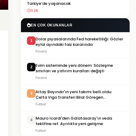
Türkiye'de yaşanacak
11:28
EN ÇOK OKUNANLAR
Dolar piyasalarında Fed hareketliliği: Gözler
1
eylül ayındaki faiz kararında
Finans
Evim sisteminde yeni dönem: Sözleşme
2
sınırları ve yatırım kuralları değişti
Finans
Altay Bayındır'ın yeni takımı belli oldu:
3
Celta Vigo transferi Bilal Göregen
videosuyla duyuruldu
Futbol
Mauro Icardi'den Galatasaray'ın veda
4
teklifine ret: Ayrılıkta yeni gelişme
Futbol