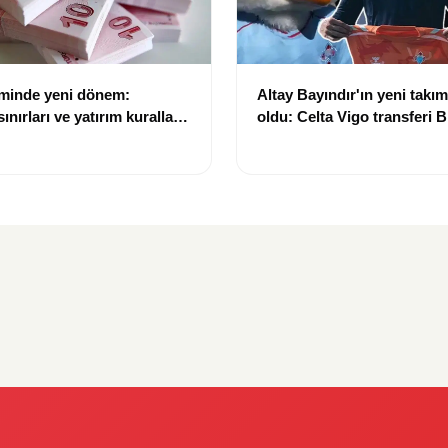
eminde yeni dönem:
Altay Bayındır'ın yeni takımı
nırları ve yatırım kuralları
oldu: Celta Vigo transferi Bi
Göregen videosuyla duyur