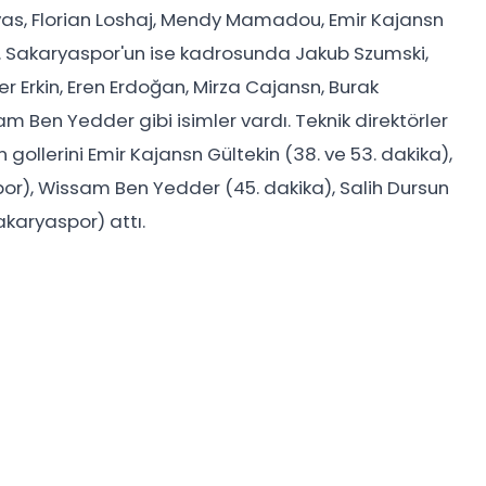
s, Florian Loshaj, Mendy Mamadou, Emir Kajansn
dı. Sakaryaspor'un ise kadrosunda Jakub Szumski,
r Erkin, Eren Erdoğan, Mirza Cajansn, Burak
 Ben Yedder gibi isimler vardı. Teknik direktörler
 gollerini Emir Kajansn Gültekin (38. ve 53. dakika),
or), Wissam Ben Yedder (45. dakika), Salih Dursun
Sakaryaspor) attı.