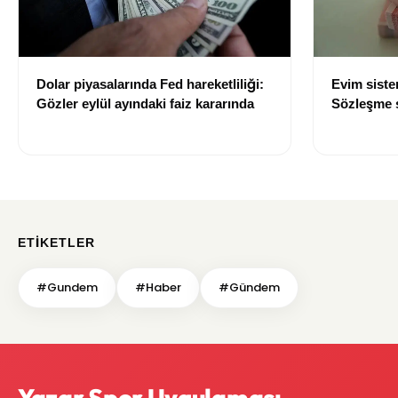
Dolar piyasalarında Fed hareketliliği:
Evim sist
Gözler eylül ayındaki faiz kararında
Sözleşme sı
değişti
ETIKETLER
#Gundem
#Haber
#Gündem
Yazar Spor Uygulaması