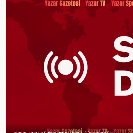
İstanbulspor ve Sakaryaspor Maçı 3-3 Berabere Bitti