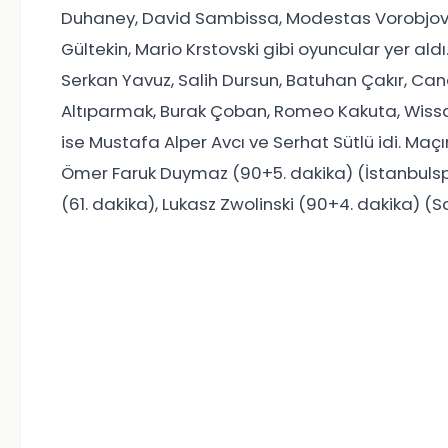
Duhaney, David Sambissa, Modestas Vorobjova
Gültekin, Mario Krstovski gibi oyuncular yer al
Serkan Yavuz, Salih Dursun, Batuhan Çakır, Cane
Altıparmak, Burak Çoban, Romeo Kakuta, Wissam
ise Mustafa Alper Avcı ve Serhat Sütlü idi. Maçın
Ömer Faruk Duymaz (90+5. dakika) (İstanbulsp
(61. dakika), Lukasz Zwolinski (90+4. dakika) (