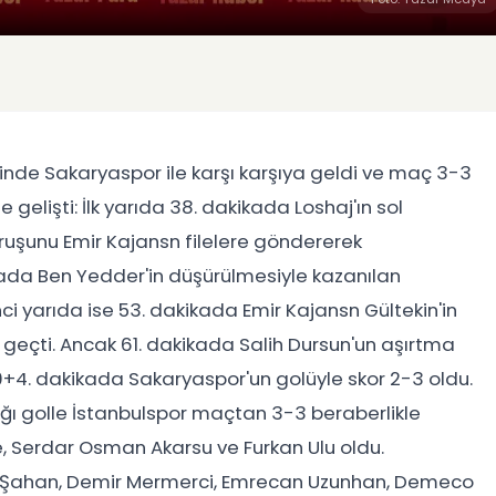
evinde Sakaryaspor ile karşı karşıya geldi ve maç 3-3
gelişti: İlk yarıda 38. dakikada Loshaj'ın sol
ruşunu Emir Kajansn filelere göndererek
ikada Ben Yedder'in düşürülmesiyle kazanılan
inci yarıda ise 53. dakikada Emir Kajansn Gültekin'in
 geçti. Ancak 61. dakikada Salih Dursun'un aşırtma
0+4. dakikada Sakaryaspor'un golüyle skor 2-3 oldu.
ğı golle İstanbulspor maçtan 3-3 beraberlikle
, Serdar Osman Akarsu ve Furkan Ulu oldu.
n Şahan, Demir Mermerci, Emrecan Uzunhan, Demeco