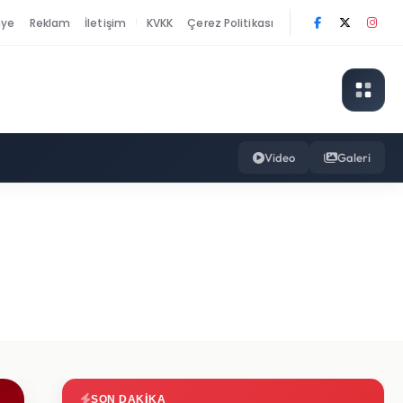
nye
Reklam
İletişim
KVKK
Çerez Politikası
|
Video
Galeri
SON DAKIKA