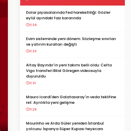
Dolar piyasalarında Fed hareketliliği: Gözler
eylül ayındaki faiz kararında
11:34
Evim sisteminde yeni dönem: Sözleşme sınırları
ve yatırım kuralları değişti
11:33
Altay Bayındır'ın yeni takımı belli oldu: Celta
Vigo transferi Bilal Göregen videosuyla
duyuruldu
11:31
Mauro Icardi'den Galatasaray'ın veda teklifine
ret: Ayrılıkta yeni gelişme
11:29
Mourinho ve Arda Güler yeniden İstanbul
yolcusu: İspanya Süper Kupası heyecanı