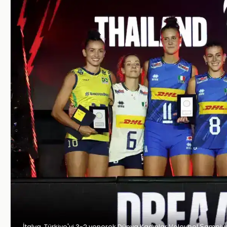
İtalya, Türkiye'yi 3-2 yenerek Dünya Kadınlar Voleybol Şampiy