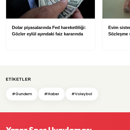
Dolar piyasalarında Fed hareketliliği:
Evim sist
Gözler eylül ayındaki faiz kararında
Sözleşme sı
değişti
ETIKETLER
#Gundem
#Haber
#Voleybol
Yazar Spor Uygulaması