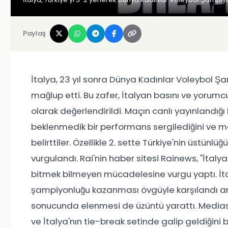
Paylaş
İtalya, 23 yıl sonra Dünya Kadınlar Voleybol Ş
mağlup etti. Bu zafer, İtalyan basını ve yorum
olarak değerlendirildi. Maçın canlı yayınlandığı 
beklenmedik bir performans sergilediğini ve ma
belirttiler. Özellikle 2. sette Türkiye'nin üstünlü
vurgulandı. Rai'nin haber sitesi Rainews, "İtalya
bitmek bilmeyen mücadelesine vurgu yaptı. İtal
şampiyonluğu kazanması övgüyle karşılandı anc
sonucunda elenmesi de üzüntü yarattı. Mediase
ve İtalya'nın tie-break setinde galip geldiğini 