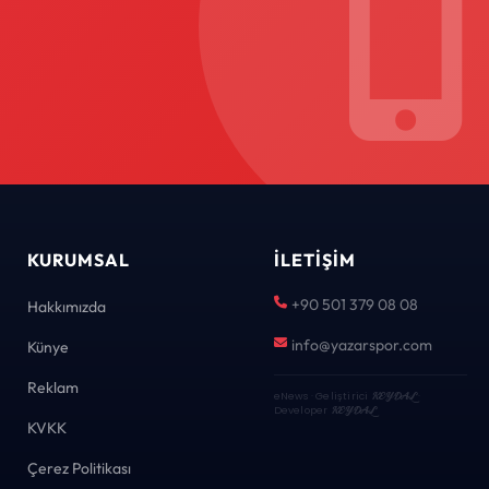
KURUMSAL
İLETIŞIM
+90 501 379 08 08
Hakkımızda
info@yazarspor.com
Künye
Reklam
eNews · Geliştirici
KEYDAL
·
Developer
KEYDAL
KVKK
Çerez Politikası