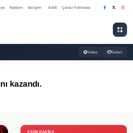
nye
Reklam
İletişim
KVKK
Çerez Politikası
|
Video
Galeri
nı kazandı.
SON DAKIKA