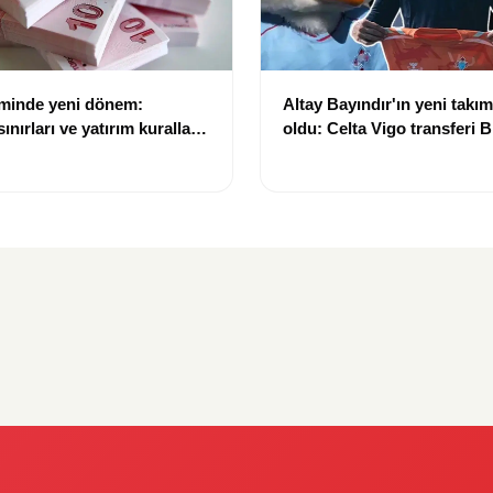
eminde yeni dönem:
Altay Bayındır'ın yeni takımı
nırları ve yatırım kuralları
oldu: Celta Vigo transferi Bi
Göregen videosuyla duyur