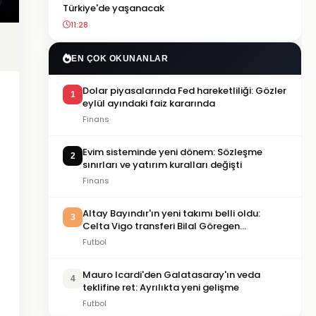
Türkiye'de yaşanacak
11:28
EN ÇOK OKUNANLAR
Dolar piyasalarında Fed hareketliliği: Gözler
1
eylül ayındaki faiz kararında
Finans
Evim sisteminde yeni dönem: Sözleşme
2
sınırları ve yatırım kuralları değişti
Finans
Altay Bayındır'ın yeni takımı belli oldu:
3
Celta Vigo transferi Bilal Göregen
videosuyla duyuruldu
Futbol
Mauro Icardi'den Galatasaray'ın veda
4
teklifine ret: Ayrılıkta yeni gelişme
Futbol