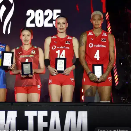
onası'nı kazandı.
Foto: Yazar Medya