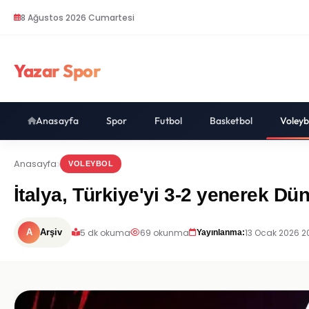
8 Ağustos 2026 Cumartesi
Yazar Spor
Anasayfa
Spor
Futbol
Basketbol
Voleyb
Anasayfa
VOLEYBOL
İtalya, Türkiye'yi 3-2 yenerek D
5 dk okuma
69 okunma
13 Ocak 2026 2
A
Arşiv
Yayınlanma: