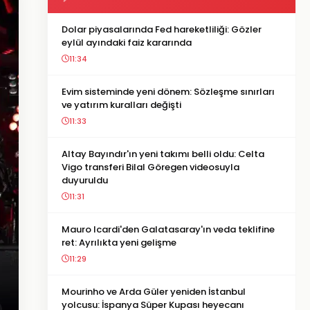
Dolar piyasalarında Fed hareketliliği: Gözler
eylül ayındaki faiz kararında
11:34
Evim sisteminde yeni dönem: Sözleşme sınırları
ve yatırım kuralları değişti
11:33
Altay Bayındır'ın yeni takımı belli oldu: Celta
Vigo transferi Bilal Göregen videosuyla
duyuruldu
11:31
Mauro Icardi'den Galatasaray'ın veda teklifine
ret: Ayrılıkta yeni gelişme
11:29
Mourinho ve Arda Güler yeniden İstanbul
yolcusu: İspanya Süper Kupası heyecanı