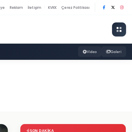
nye
Reklam
İletişim
KVKK
Çerez Politikası
|
Video
Galeri
SON DAKIKA