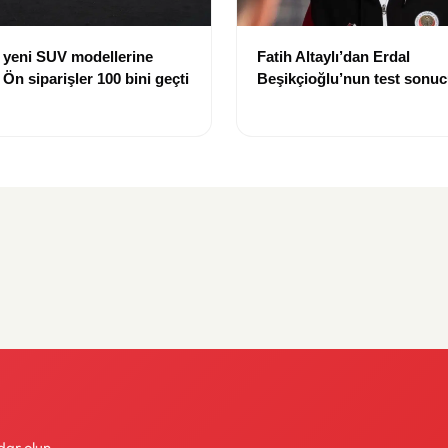
 yeni SUV modellerine
Fatih Altaylı’dan Erdal
 Ön siparişler 100 bini geçti
Beşikçioğlu’nun test sonuc
tepki: “Siz kamu görevlisis
dar olun.