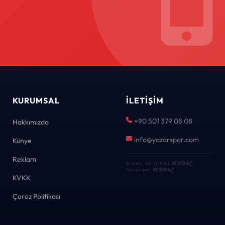
KURUMSAL
İLETIŞIM
+90 501 379 08 08
Hakkımızda
info@yazarspor.com
Künye
Reklam
eNews · Geliştirici
KEYDAL
·
Developer
KEYDAL
KVKK
Çerez Politikası