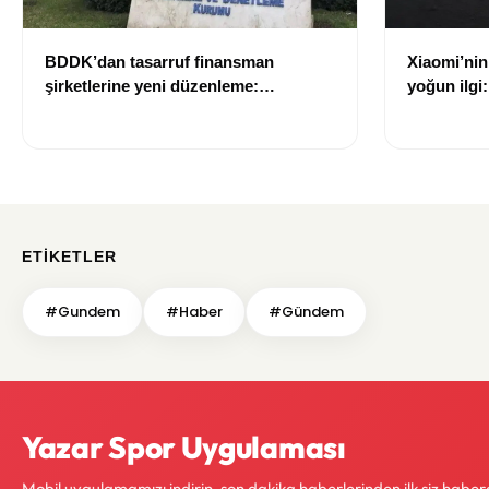
BDDK’dan tasarruf finansman
Xiaomi’nin
şirketlerine yeni düzenleme:
yoğun ilgi:
Sözleşme limitleri değişti
ETIKETLER
#Gundem
#Haber
#Gündem
Yazar Spor Uygulaması
Mobil uygulamamızı indirin, son dakika haberlerinden ilk siz haber