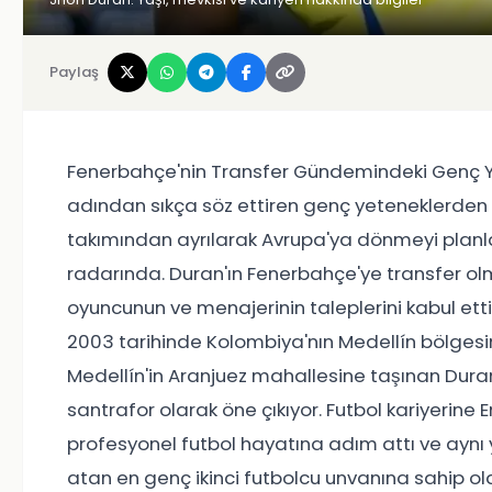
Paylaş
Fenerbahçe'nin Transfer Gündemindeki Genç Y
adından sıkça söz ettiren genç yeteneklerden b
takımından ayrılarak Avrupa'ya dönmeyi planl
radarında. Duran'ın Fenerbahçe'ye transfer olm
oyuncunun ve menajerinin taleplerini kabul ettiği
2003 tarihinde Kolombiya'nın Medellín bölgesin
Medellín'in Aranjuez mahallesine taşınan Duran,
santrafor olarak öne çıkıyor. Futbol kariyerine
profesyonel futbol hayatına adım attı ve aynı yı
atan en genç ikinci futbolcu unvanına sahip o