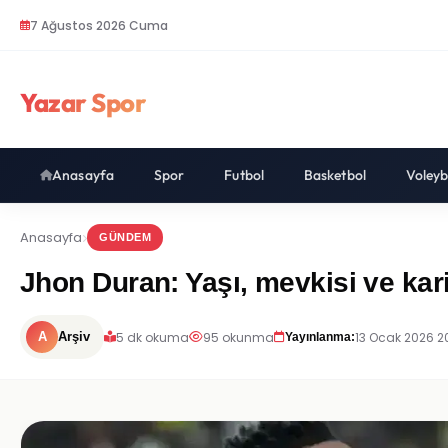
7 Ağustos 2026 Cuma
Yazar Spor
Anasayfa
Spor
Futbol
Basketbol
Voleyb
Anasayfa
GÜNDEM
Jhon Duran: Yaşı, mevkisi ve kari
5 dk okuma
95 okunma
13 Ocak 2026 2
A
Arşiv
Yayınlanma: