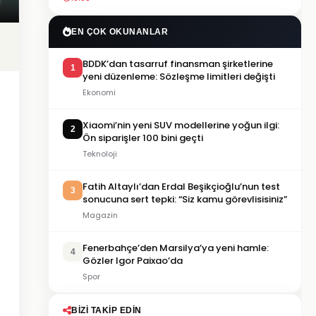
EN ÇOK OKUNANLAR
BDDK’dan tasarruf finansman şirketlerine
1
yeni düzenleme: Sözleşme limitleri değişti
Ekonomi
Xiaomi’nin yeni SUV modellerine yoğun ilgi:
2
Ön siparişler 100 bini geçti
Teknoloji
Fatih Altaylı’dan Erdal Beşikçioğlu’nun test
3
sonucuna sert tepki: “Siz kamu görevlisisiniz”
Magazin
Fenerbahçe’den Marsilya’ya yeni hamle:
4
Gözler Igor Paixao’da
Spor
BIZI TAKIP EDIN