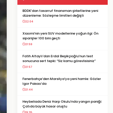
BDDK’dan tasarruf finansman şirketlerine yeni
düzenleme: Sözleşme limitleri değişti
22:04
Xiaomi’nin yeni SUV modellerine yoğun ilgi: Ön
siparişler 100 bini geçti
21:59
Fatih Altaylı’dan Erdal Beşikçioğlu’nun test
sonucuna sert tepki: “Siz kamu görevlisisiniz”
21:57
Fenerbahçe’den Marsilya’ya yeni hamle: Gözler
Igor Paixao’da
21:44
Heybeliada Deniz Harp Okulu’nda yangın paniği:
Çatıda büyük hasar oluştu
19:35