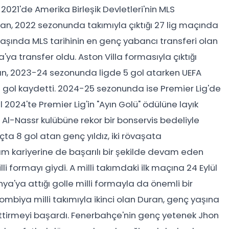
 2021'de Amerika Birleşik Devletleri'nin MLS
an, 2022 sezonunda takımıyla çıktığı 27 lig maçında
aşında MLS tarihinin en genç yabancı transferi olan
'ya transfer oldu. Aston Villa formasıyla çıktığı
n, 2023-24 sezonunda ligde 5 gol atarken UEFA
 gol kaydetti. 2024-25 sezonunda ise Premier Lig'de
l 2024'te Premier Lig'in "Ayın Golü" ödülüne layık
 Al-Nassr kulübüne rekor bir bonservis bedeliyle
çta 8 gol atan genç yıldız, iki rövaşata
akım kariyerine de başarılı bir şekilde devam eden
i formayı giydi. A milli takımdaki ilk maçına 24 Eylül
a'ya attığı golle milli formayla da önemli bir
biya milli takımıyla ikinci olan Duran, genç yaşına
tirmeyi başardı. Fenerbahçe'nin genç yetenek Jhon