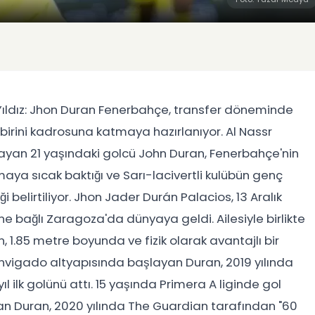
ıldız: Jhon Duran Fenerbahçe, transfer döneminde
irini kadrosuna katmaya hazırlanıyor. Al Nassr
ayan 21 yaşındaki golcü John Duran, Fenerbahçe'nin
aya sıcak baktığı ve Sarı-lacivertli kulübün genç
 belirtiliyor. Jhon Jader Durán Palacios, 13 Aralık
e bağlı Zaragoza'da dünyaya geldi. Ailesiyle birlikte
 1.85 metre boyunda ve fizik olarak avantajlı bir
 Envigado altyapısında başlayan Duran, 2019 yılında
l ilk golünü attı. 15 yaşında Primera A liginde gol
lan Duran, 2020 yılında The Guardian tarafından "60