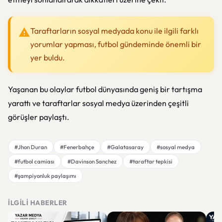
Taraftarların sosyal medyada konu ile ilgili farklı
yorumlar yapması, futbol gündeminde önemli bir
yer buldu.
Yaşanan bu olaylar futbol dünyasında geniş bir tartışma
yarattı ve taraftarlar sosyal medya üzerinden çeşitli
görüşler paylaştı.
#Jhon Duran
#Fenerbahçe
#Galatasaray
#sosyal medya
#futbol camiası
#Davinson Sanchez
#taraftar tepkisi
#şampiyonluk paylaşımı
İLGILI HABERLER