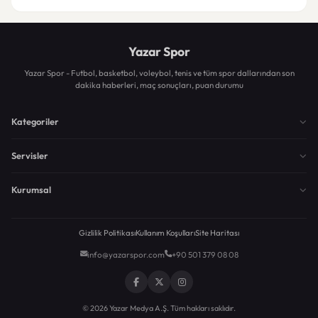
Yazar Spor
Yazar Spor - Futbol, basketbol, voleybol, tenis ve tüm spor dallarından son
dakika haberleri, maç sonuçları, puan durumu
Kategoriler
Servisler
Kurumsal
Gizlilik Politikası
Kullanım Koşulları
Site Haritası
info@yazarspor.com
+90 501 379 08 08
© 2026 Yazar Medya A.Ş. Tüm hakları saklıdır.