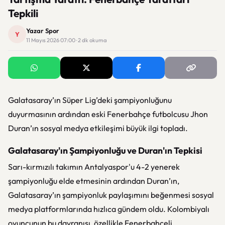
Tepkili
Yazar Spor
Y
11 Mayıs 2026 07:00 · 2 dk okuma
Galatasaray
’ın Süper Lig’deki şampiyonluğunu
duyurmasının ardından eski
Fenerbahçe
futbolcusu
Jhon
Duran
’ın sosyal medya etkileşimi büyük ilgi topladı.
Galatasaray'ın Şampiyonluğu ve Duran'ın Tepkisi
Sarı-kırmızılı takımın Antalyaspor'u 4-2 yenerek
şampiyonluğu elde etmesinin ardından Duran’ın,
Galatasaray’ın şampiyonluk paylaşımını beğenmesi sosyal
medya platformlarında hızlıca gündem oldu. Kolombiyalı
oyuncunun bu davranışı, özellikle Fenerbahçeli