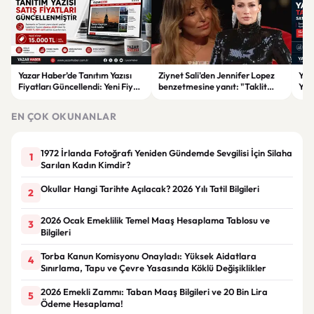
Yazar Haber’de Tanıtım Yazısı
Ziynet Sali'den Jennifer Lopez
Yaz
Fiyatları Güncellendi: Yeni Fiyat
benzetmesine yanıt: "Taklit
Yazı
15 Bin TL
ederek bir yere varılamaz"
Fiya
EN ÇOK OKUNANLAR
1972 İrlanda Fotoğrafı Yeniden Gündemde Sevgilisi İçin Silaha
1
Sarılan Kadın Kimdir?
Okullar Hangi Tarihte Açılacak? 2026 Yılı Tatil Bilgileri
2
2026 Ocak Emeklilik Temel Maaş Hesaplama Tablosu ve
3
Bilgileri
Torba Kanun Komisyonu Onayladı: Yüksek Aidatlara
4
Sınırlama, Tapu ve Çevre Yasasında Köklü Değişiklikler
2026 Emekli Zammı: Taban Maaş Bilgileri ve 20 Bin Lira
5
Ödeme Hesaplama!