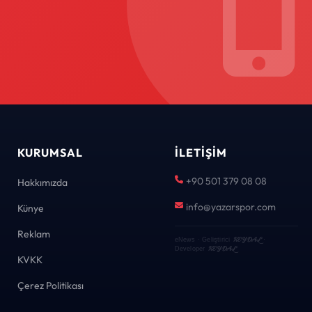
KURUMSAL
İLETIŞIM
+90 501 379 08 08
Hakkımızda
info@yazarspor.com
Künye
Reklam
KEYDAL
eNews · Geliştirici
·
KEYDAL
Developer
KVKK
Çerez Politikası