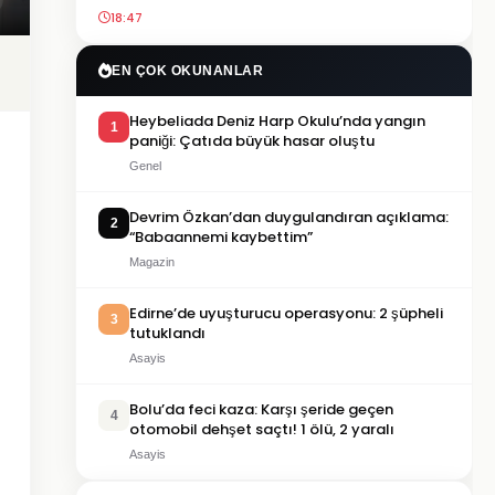
18:47
EN ÇOK OKUNANLAR
Heybeliada Deniz Harp Okulu’nda yangın
1
paniği: Çatıda büyük hasar oluştu
Genel
Devrim Özkan’dan duygulandıran açıklama:
2
“Babaannemi kaybettim”
Magazin
Edirne’de uyuşturucu operasyonu: 2 şüpheli
3
tutuklandı
Asayis
Bolu’da feci kaza: Karşı şeride geçen
4
otomobil dehşet saçtı! 1 ölü, 2 yaralı
Asayis