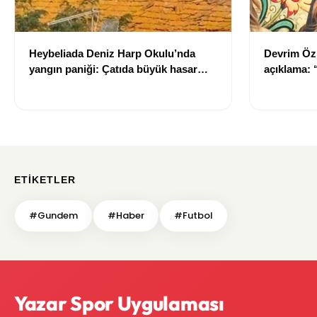
Heybeliada Deniz Harp Okulu’nda
Devrim Öz
yangın paniği: Çatıda büyük hasar
açıklama:
oluştu
ETIKETLER
#Gundem
#Haber
#Futbol
Yazar Spor Uygulaması