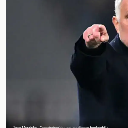
Jose Mourinho, Fenerbahçe'de yeni bir dönem başlatabilir