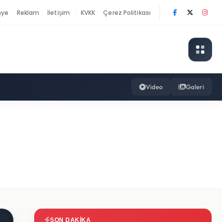
nye
Reklam
İletişim
KVKK
Çerez Politikası
|
Video
Galeri
SON DAKIKA