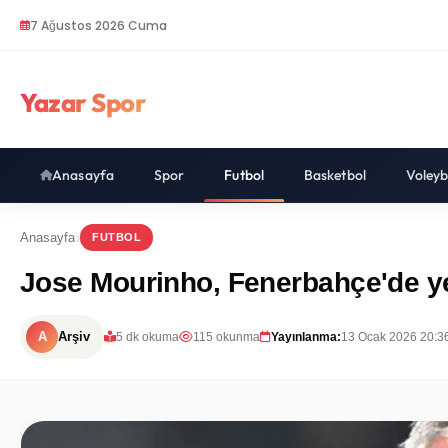
7 Ağustos 2026 Cuma
Yazar Spor
Anasayfa
Spor
Futbol
Basketbol
Voleyb
Anasayfa
FUTBOL
Jose Mourinho, Fenerbahçe'de ye
A
Arşiv
5 dk okuma
115 okunma
Yayınlanma:
13 Ocak 2026 20:3