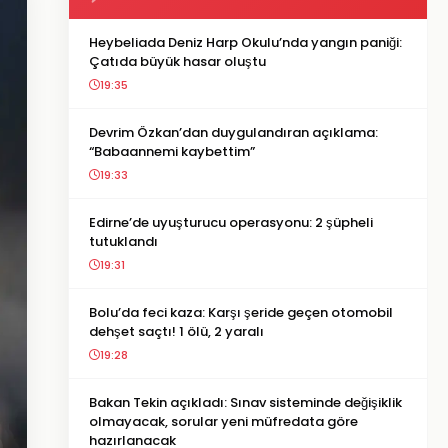
Heybeliada Deniz Harp Okulu’nda yangın paniği:
Çatıda büyük hasar oluştu
19:35
Devrim Özkan’dan duygulandıran açıklama:
“Babaannemi kaybettim”
19:33
Edirne’de uyuşturucu operasyonu: 2 şüpheli
tutuklandı
19:31
Bolu’da feci kaza: Karşı şeride geçen otomobil
dehşet saçtı! 1 ölü, 2 yaralı
19:28
Bakan Tekin açıkladı: Sınav sisteminde değişiklik
olmayacak, sorular yeni müfredata göre
hazırlanacak