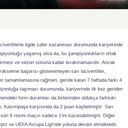
civertlilerle ligde zafer kazanması durumunda kariyerinde
ampiyonluğu yaşamış olsa da, bu şampiyonlukların ortak
geçirmesi ve sezon sonuna kadar bırakmamasıdır. Ancak
yükselme başarısı gösteremeyen sarı lacivertliler,
ider tamamlamasına rağmen, geride kalan 7 haftada farkı 4
iyonluğa taşıması durumunda, kariyerinde ilk kez geriden
önemdeki form durumları da birbirinden oldukça farklıdır.
ay, Kasımpaşa karşısında da 2 puan kaybetmiştir. Sarı
 son 6 resmi maçın sadece 1'ini kazanabilmiştir. Diğer
ıştır ve UEFA Avrupa Ligi'nde yoluna devam etmektedir.