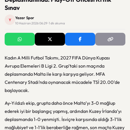
Sınav
Yazar Spor
Y
10 Haziran 2026 06:29 · 1 dk okuma
Kadın A Milli Futbol Takımı, 2027 FIFA Dünya Kupası
Avrupa Elemeleri B Ligi 2. Grup’taki son maçında
deplasmanda Malta ile karşı karşıya geliyor. MFA
Centenary Stadı’nda oynanacak mücadele TSİ 20.00’de
başlayacak.
Ay-Yıldızlı ekip, grupta daha önce Malta’yı 3-0 mağlup
ederek iyi bir başlangıç yapmış, ardından Kuzey İrlanda’yı
deplasmanda 1-0 yenmişti. İsviçre karşısında aldığı 3-1’lik
mağlubiyet ve 1-1’lik beraberliğe rağmen, son maçta Kuzey