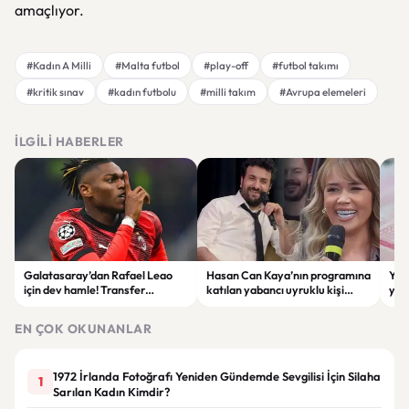
amaçlıyor.
#Kadın A Milli
#Malta futbol
#play-off
#futbol takımı
#kritik sınav
#kadın futbolu
#milli takım
#Avrupa elemeleri
İLGILI HABERLER
Galatasaray’dan Rafael Leao
Hasan Can Kaya’nın programına
YÖK
için dev hamle! Transfer
katılan yabancı uyruklu kişi
yap
görüşmeleri başladı
çalışma izni olmadığı
dök
gerekçesiyle gözaltına alındı
EN ÇOK OKUNANLAR
1972 İrlanda Fotoğrafı Yeniden Gündemde Sevgilisi İçin Silaha
1
Sarılan Kadın Kimdir?