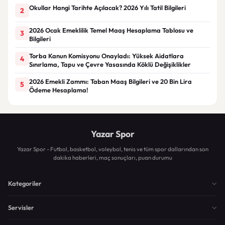
Okullar Hangi Tarihte Açılacak? 2026 Yılı Tatil Bilgileri
2
2026 Ocak Emeklilik Temel Maaş Hesaplama Tablosu ve
3
Bilgileri
Torba Kanun Komisyonu Onayladı: Yüksek Aidatlara
4
Sınırlama, Tapu ve Çevre Yasasında Köklü Değişiklikler
2026 Emekli Zammı: Taban Maaş Bilgileri ve 20 Bin Lira
5
Ödeme Hesaplama!
Yazar Spor
Yazar Spor - Futbol, basketbol, voleybol, tenis ve tüm spor dallarından son
dakika haberleri, maç sonuçları, puan durumu
Kategoriler
Servisler