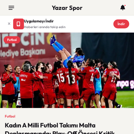
Yazar Spor
Uygulamayı İndir
İndir
Haberleri anında takip edin
Futbol
Futbol
Kadın A Milli Futbol Takımı Malta
Deplasmanında: Play-Off Öncesi Kritik