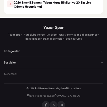
2026 Emekli Zammı: Taban Maaş Bilgileri ve 20 Bin Lira
5
Ödeme Hesaplama!
Yazar Spor
Yazar Spor - Futbol, basketbol, voleybol, tenis ve tüm spor dallarından son
dakika haberleri, maç sonuçları, puan durumu
Kategoriler
Servisler
Kurumsal
Gizlilik Politikası
Kullanım Koşulları
Site Haritası
info@yazarspor.com
+90 501 379 08 08