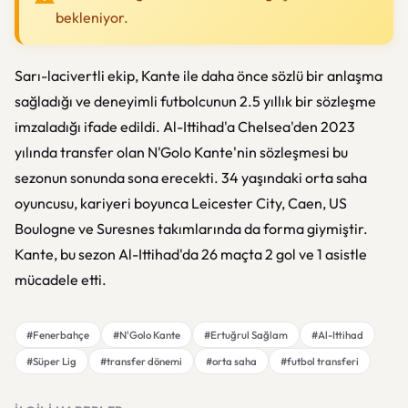
bekleniyor.
Sarı-lacivertli ekip, Kante ile daha önce sözlü bir anlaşma
sağladığı ve deneyimli futbolcunun 2.5 yıllık bir sözleşme
imzaladığı ifade edildi. Al-Ittihad'a Chelsea'den 2023
yılında transfer olan N'Golo Kante'nin sözleşmesi bu
sezonun sonunda sona erecekti. 34 yaşındaki orta saha
oyuncusu, kariyeri boyunca Leicester City, Caen, US
Boulogne ve Suresnes takımlarında da forma giymiştir.
Kante, bu sezon Al-Ittihad'da 26 maçta 2 gol ve 1 asistle
mücadele etti.
#Fenerbahçe
#N'Golo Kante
#Ertuğrul Sağlam
#Al-Ittihad
#Süper Lig
#transfer dönemi
#orta saha
#futbol transferi