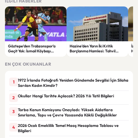
İLGILI HABERLER
Göztepe’den Trabzonspor’a
Hazine’den Yarın İki Kritik
İzm
Geçit Yok: İsmail Köybaşı
Borçlanma Hamlesi: Tahvil
Hed
Jübilesinde Kazanan İzmir Ekibi
İhalesi ve Kira Sertifikası Satışı
Sul
Oldu
Yapılacak
EN ÇOK OKUNANLAR
1972 İrlanda Fotoğrafı Yeniden Gündemde Sevgilisi İçin Silaha
1
Sarılan Kadın Kimdir?
Okullar Hangi Tarihte Açılacak? 2026 Yılı Tatil Bilgileri
2
Torba Kanun Komisyonu Onayladı: Yüksek Aidatlara
3
Sınırlama, Tapu ve Çevre Yasasında Köklü Değişiklikler
2026 Ocak Emeklilik Temel Maaş Hesaplama Tablosu ve
4
Bilgileri