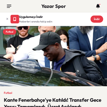
Yazar Spor
Uygulamayı İndir
İndir
Haberleri anında takip edin
Futbol
Futbol
Kante Fenerbahçe'ye Katıldı! Transfer Gece
Yarısı Tamamlandı, Ücret Açıklandı