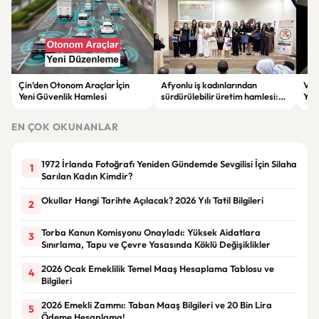
Çin’den Otonom Araçlar İçin
Afyonlu iş kadınlarından
Vol
Yeni Güvenlik Hamlesi
sürdürülebilir üretim hamlesi:
Yap
EKO-KOOP Projesi tanıtıldı
Azal
EN ÇOK OKUNANLAR
1972 İrlanda Fotoğrafı Yeniden Gündemde Sevgilisi İçin Silaha
1
Sarılan Kadın Kimdir?
Okullar Hangi Tarihte Açılacak? 2026 Yılı Tatil Bilgileri
2
Torba Kanun Komisyonu Onayladı: Yüksek Aidatlara
3
Sınırlama, Tapu ve Çevre Yasasında Köklü Değişiklikler
2026 Ocak Emeklilik Temel Maaş Hesaplama Tablosu ve
4
Bilgileri
2026 Emekli Zammı: Taban Maaş Bilgileri ve 20 Bin Lira
5
Ödeme Hesaplama!