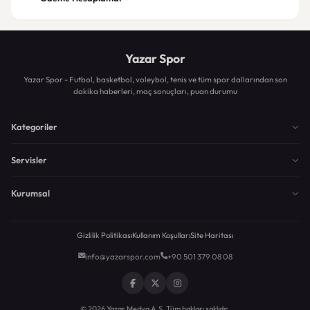
Yazar Spor
Yazar Spor - Futbol, basketbol, voleybol, tenis ve tüm spor dallarından son
dakika haberleri, maç sonuçları, puan durumu
Kategoriler
Servisler
Kurumsal
Gizlilik Politikası
Kullanım Koşulları
Site Haritası
info@yazarspor.com
+90 501 379 08 08
© 2026 Yazar Medya A.Ş. Tüm hakları saklıdır.