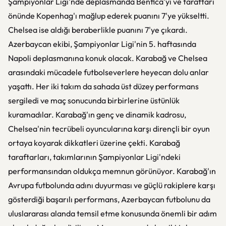
Şampiyonlar Ligi'nde deplasmanda Benfica'yı ve taraftarı
önünde Kopenhag'ı mağlup ederek puanını 7'ye yükseltti.
Chelsea ise aldığı beraberlikle puanını 7'ye çıkardı.
Azerbaycan ekibi, Şampiyonlar Ligi'nin 5. haftasında
Napoli deplasmanına konuk olacak. Karabağ ve Chelsea
arasındaki mücadele futbolseverlere heyecan dolu anlar
yaşattı. Her iki takım da sahada üst düzey performans
sergiledi ve maç sonucunda birbirlerine üstünlük
kuramadılar. Karabağ'ın genç ve dinamik kadrosu,
Chelsea'nin tecrübeli oyuncularına karşı dirençli bir oyun
ortaya koyarak dikkatleri üzerine çekti. Karabağ
taraftarları, takımlarının Şampiyonlar Ligi'ndeki
performansından oldukça memnun görünüyor. Karabağ'ın
Avrupa futbolunda adını duyurması ve güçlü rakiplere karşı
gösterdiği başarılı performans, Azerbaycan futbolunu da
uluslararası alanda temsil etme konusunda önemli bir adım