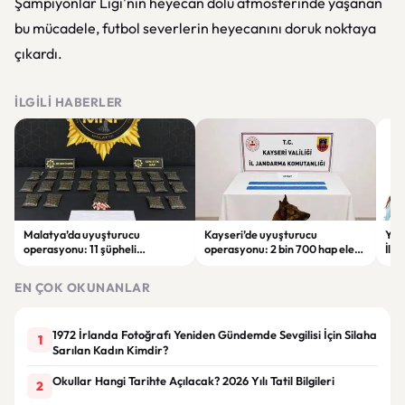
Şampiyonlar Ligi'nin heyecan dolu atmosferinde yaşanan
bu mücadele, futbol severlerin heyecanını doruk noktaya
çıkardı.
İLGILI HABERLER
Malatya’da uyuşturucu
Kayseri’de uyuşturucu
YEN
operasyonu: 11 şüpheli
operasyonu: 2 bin 700 hap ele
İlk
tutuklandı
geçirildi, 1 şüpheli gözaltına
sor
alındı
tut
EN ÇOK OKUNANLAR
1972 İrlanda Fotoğrafı Yeniden Gündemde Sevgilisi İçin Silaha
1
Sarılan Kadın Kimdir?
Okullar Hangi Tarihte Açılacak? 2026 Yılı Tatil Bilgileri
2