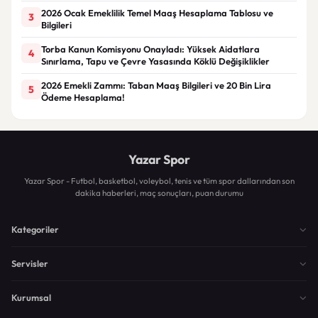
2026 Ocak Emeklilik Temel Maaş Hesaplama Tablosu ve
3
Bilgileri
Torba Kanun Komisyonu Onayladı: Yüksek Aidatlara
4
Sınırlama, Tapu ve Çevre Yasasında Köklü Değişiklikler
2026 Emekli Zammı: Taban Maaş Bilgileri ve 20 Bin Lira
5
Ödeme Hesaplama!
Yazar Spor
Yazar Spor - Futbol, basketbol, voleybol, tenis ve tüm spor dallarından son
dakika haberleri, maç sonuçları, puan durumu
Kategoriler
Servisler
Kurumsal