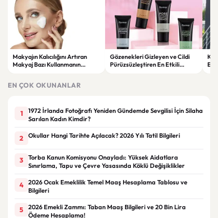
Makyajın Kalıcılığını Artıran
Gözenekleri Gizleyen ve Cildi
Koc
Makyaj Bazı Kullanmanın
Pürüzsüzleştiren En Etkili
Esk
Faydaları
Makyaj Bazı Önerileri
EN ÇOK OKUNANLAR
1972 İrlanda Fotoğrafı Yeniden Gündemde Sevgilisi İçin Silaha
1
Sarılan Kadın Kimdir?
Okullar Hangi Tarihte Açılacak? 2026 Yılı Tatil Bilgileri
2
Torba Kanun Komisyonu Onayladı: Yüksek Aidatlara
3
Sınırlama, Tapu ve Çevre Yasasında Köklü Değişiklikler
2026 Ocak Emeklilik Temel Maaş Hesaplama Tablosu ve
4
Bilgileri
2026 Emekli Zammı: Taban Maaş Bilgileri ve 20 Bin Lira
5
Ödeme Hesaplama!