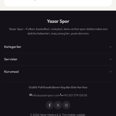
Yazar Spor
Yazar Spor - Futbol, basketbol, voleybol, tenis ve tüm spor dallarından son
dakika haberleri, maç sonuçları, puan durumu
Kategoriler
Servisler
Kurumsal
Gizlilik Politikası
Kullanım Koşulları
Site Haritası
info@yazarspor.com
+90 501 379 08 08
© 2026 Yazar Medya A.Ş. Tüm hakları saklıdır.