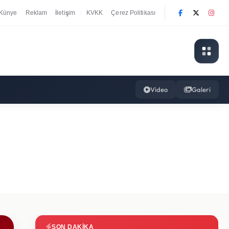
Künye
Reklam
İletişim
KVKK
Çerez Politikası
|
Video
Galeri
SON DAKIKA