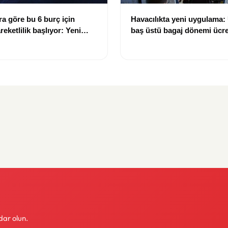
ra göre bu 6 burç için
Havacılıkta yeni uygulama:
reketlilik başlıyor: Yeni
baş üstü bagaj dönemi ücret
satları gündemde
geliyor
dar olun.