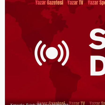
Karşıyaka, Evinde İBB Spor’a Mağlup Oldu