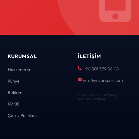
KURUMSAL
İLETIŞIM
+90 501 379 08 08
Hakkımızda
info@yazarspor.com
Künye
Reklam
KEYDAL
eNews · Geliştirici
·
KEYDAL
Developer
KVKK
Çerez Politikası