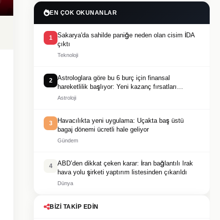
EN ÇOK OKUNANLAR
Sakarya'da sahilde paniğe neden olan cisim İDA
1
çıktı
Teknoloji
Astrologlara göre bu 6 burç için finansal
2
hareketlilik başlıyor: Yeni kazanç fırsatları
gündemde
Astroloji
Havacılıkta yeni uygulama: Uçakta baş üstü
3
bagaj dönemi ücretli hale geliyor
Gündem
ABD’den dikkat çeken karar: İran bağlantılı Irak
4
hava yolu şirketi yaptırım listesinden çıkarıldı
Dünya
BIZI TAKIP EDIN