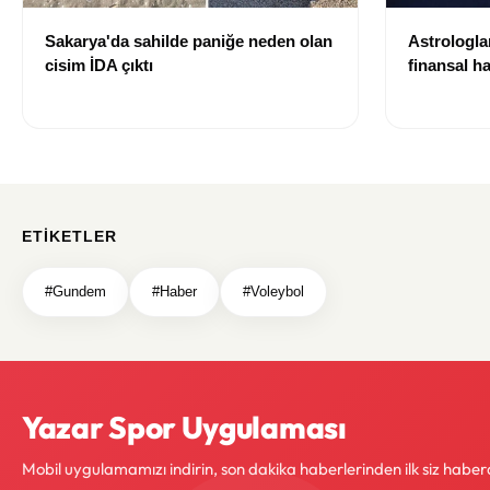
Sakarya'da sahilde paniğe neden olan
Astrologla
cisim İDA çıktı
finansal ha
kazanç fır
ETIKETLER
#Gundem
#Haber
#Voleybol
Yazar Spor Uygulaması
Mobil uygulamamızı indirin, son dakika haberlerinden ilk siz haber