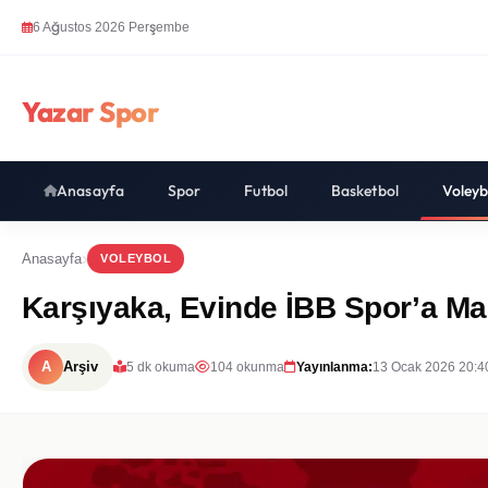
6 Ağustos 2026 Perşembe
Yazar Spor
Anasayfa
Spor
Futbol
Basketbol
Voleyb
Anasayfa
VOLEYBOL
Karşıyaka, Evinde İBB Spor’a M
A
Arşiv
5 dk okuma
104 okunma
Yayınlanma:
13 Ocak 2026 20:4