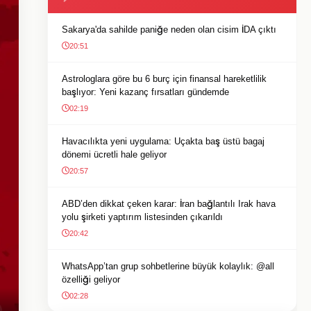
Sakarya'da sahilde paniğe neden olan cisim İDA çıktı
20:51
Astrologlara göre bu 6 burç için finansal hareketlilik
başlıyor: Yeni kazanç fırsatları gündemde
02:19
Havacılıkta yeni uygulama: Uçakta baş üstü bagaj
dönemi ücretli hale geliyor
20:57
ABD’den dikkat çeken karar: İran bağlantılı Irak hava
yolu şirketi yaptırım listesinden çıkarıldı
20:42
WhatsApp’tan grup sohbetlerine büyük kolaylık: @all
özelliği geliyor
02:28