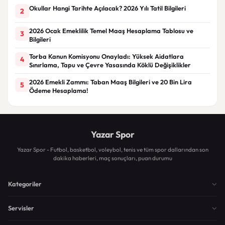
Okullar Hangi Tarihte Açılacak? 2026 Yılı Tatil Bilgileri
2
2026 Ocak Emeklilik Temel Maaş Hesaplama Tablosu ve
3
Bilgileri
Torba Kanun Komisyonu Onayladı: Yüksek Aidatlara
4
Sınırlama, Tapu ve Çevre Yasasında Köklü Değişiklikler
2026 Emekli Zammı: Taban Maaş Bilgileri ve 20 Bin Lira
5
Ödeme Hesaplama!
Yazar Spor
Yazar Spor - Futbol, basketbol, voleybol, tenis ve tüm spor dallarından son
dakika haberleri, maç sonuçları, puan durumu
Kategoriler
Servisler