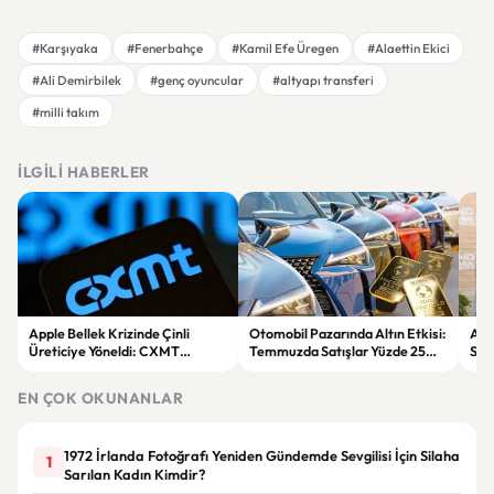
#Karşıyaka
#Fenerbahçe
#Kamil Efe Üregen
#Alaettin Ekici
#Ali Demirbilek
#genç oyuncular
#altyapı transferi
#milli takım
İLGILI HABERLER
Apple Bellek Krizinde Çinli
Otomobil Pazarında Altın Etkisi:
Ann
Üreticiye Yöneldi: CXMT
Temmuzda Satışlar Yüzde 25
Sos
Çiplerini Test Ediyor
Geriledi
EN ÇOK OKUNANLAR
1972 İrlanda Fotoğrafı Yeniden Gündemde Sevgilisi İçin Silaha
1
Sarılan Kadın Kimdir?