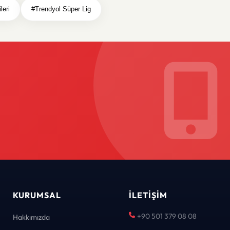
leri
#Trendyol Süper Lig
KURUMSAL
İLETIŞIM
+90 501 379 08 08
Hakkımızda