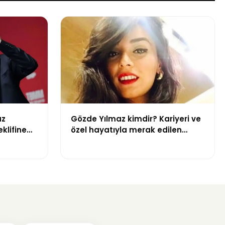
üz
Gözde Yılmaz kimdir? Kariyeri ve
klifine
özel hayatıyla merak edilen
 aykırı”
menajer hakkında bilgiler