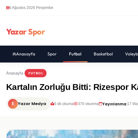
6 Ağustos 2026 Perşembe
Yazar Spor
Anasayfa
Spor
Futbol
Basketbol
Voleyb
FUTBOL
Anasayfa
Kartalın Zorluğu Bitti: Rizespor 
Yazar Medya
Yayınlanma:
E
5 dk okuma
370 okunma
17 Ma