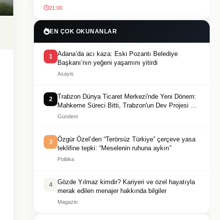
21:00
EN ÇOK OKUNANLAR
Adana’da acı kaza: Eski Pozantı Belediye
1
Başkanı’nın yeğeni yaşamını yitirdi
Asayis
Trabzon Dünya Ticaret Merkezi'nde Yeni Dönem:
2
Mahkeme Süreci Bitti, Trabzon'un Dev Projesi Ne
Zaman Tamamlanacak?
Gündem
Özgür Özel’den “Terörsüz Türkiye” çerçeve yasa
3
teklifine tepki: “Meselenin ruhuna aykırı”
Politika
Gözde Yılmaz kimdir? Kariyeri ve özel hayatıyla
4
merak edilen menajer hakkında bilgiler
Magazin