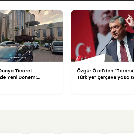
Dünya Ticaret
Özgür Özel’den “Terörs
nde Yeni Dönem:
Türkiye” çerçeve yasa te
üreci Bitti,
tepki: “Meselenin ruhuna
n Dev Projesi Ne
amamlanacak?