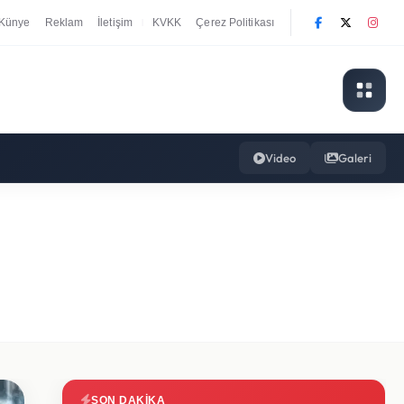
Künye
Reklam
İletişim
KVKK
Çerez Politikası
|
Video
Galeri
SON DAKIKA