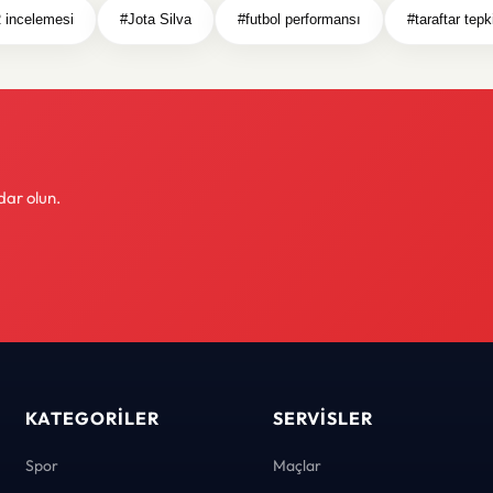
 incelemesi
#Jota Silva
#futbol performansı
#taraftar tepki
dar olun.
KATEGORILER
SERVISLER
Spor
Maçlar