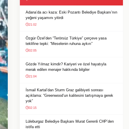
Adana’da acı kaza: Eski Pozantı Belediye Başkanı’nın
yeğeni yaşamını yitirdi
21:02
Özgür Özel’den “Terörsüz Türkiye” çerçeve yasa
teklifine tepki: “Meselenin ruhuna aykırı”
02:05
Gözde Yılmaz kimdir? Kariyeri ve özel hayatıyla
merak edilen menajer hakkında bilgiler
21:04
İsmail Kartal’dan Sturm Graz galibiyeti sonrası
açıklama: “Greenwood’un kalitesini tartışmaya gerek
yok”
02:15
Lüleburgaz Belediye Başkanı Murat Gerenli CHP’den
istifa etti