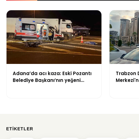
Adana’da acı kaza: Eski Pozantı
Trabzon 
Belediye Başkanı’nın yeğeni
Merkezi'
yaşamını yitirdi
Mahkeme S
Trabzon'u
Zaman T
ETIKETLER