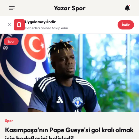
Yazar Spor
Uygulamayı İndir
İndir
Haberleri anında takip edin
Spor
Spor
Kasımpaşa'nın Pape Gueye'si gol kralı olmak
için hedeflerini belirledi!