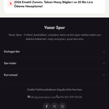
2026 Emekli Zammı: Taban Maaş Bilgileri ve 20 Bin Lira
5
Ödeme Hesaplama!
Yazar Spor
Yazar Spor - Futbol, basketbol, voleybol, tenis ve tüm spor dallarından son
dakika haberleri, maç sonuçları, puan durumu
Kategoriler
Servisler
Kurumsal
Gizlilik Politikası
Kullanım Koşulları
Site Haritası
info@yazarspor.com
+90 501 379 08 08