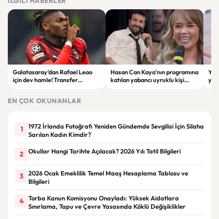
İLGILI HABERLER
Galatasaray’dan Rafael Leao
Hasan Can Kaya’nın programına
YÖK
için dev hamle! Transfer
katılan yabancı uyruklu kişi
yap
görüşmeleri başladı
çalışma izni olmadığı
dök
gerekçesiyle gözaltına alındı
EN ÇOK OKUNANLAR
1972 İrlanda Fotoğrafı Yeniden Gündemde Sevgilisi İçin Silaha
1
Sarılan Kadın Kimdir?
Okullar Hangi Tarihte Açılacak? 2026 Yılı Tatil Bilgileri
2
2026 Ocak Emeklilik Temel Maaş Hesaplama Tablosu ve
3
Bilgileri
Torba Kanun Komisyonu Onayladı: Yüksek Aidatlara
4
Sınırlama, Tapu ve Çevre Yasasında Köklü Değişiklikler