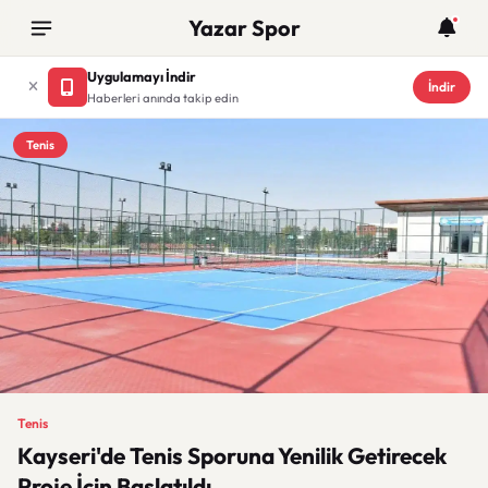
Yazar Spor
Uygulamayı İndir
İndir
Haberleri anında takip edin
Tenis
Tenis
Kayseri'de Tenis Sporuna Yenilik Getirecek
Proje İçin Başlatıldı