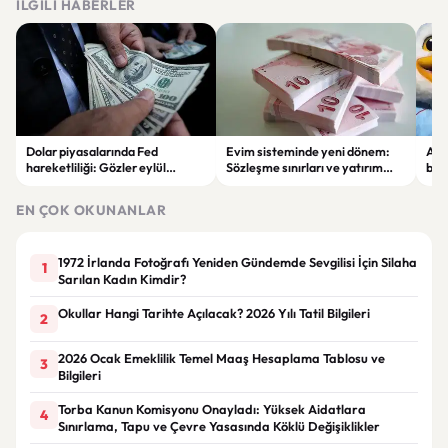
İLGILI HABERLER
Dolar piyasalarında Fed
Evim sisteminde yeni dönem:
Alta
hareketliliği: Gözler eylül
Sözleşme sınırları ve yatırım
bell
ayındaki faiz kararında
kuralları değişti
Bil
duy
EN ÇOK OKUNANLAR
1972 İrlanda Fotoğrafı Yeniden Gündemde Sevgilisi İçin Silaha
1
Sarılan Kadın Kimdir?
Okullar Hangi Tarihte Açılacak? 2026 Yılı Tatil Bilgileri
2
2026 Ocak Emeklilik Temel Maaş Hesaplama Tablosu ve
3
Bilgileri
Torba Kanun Komisyonu Onayladı: Yüksek Aidatlara
4
Sınırlama, Tapu ve Çevre Yasasında Köklü Değişiklikler