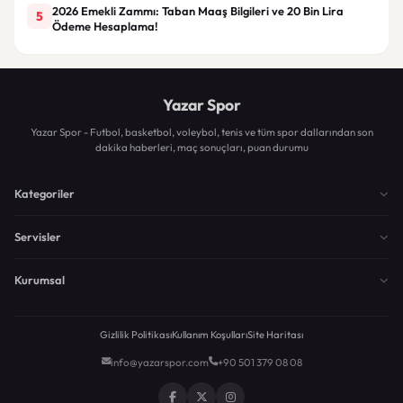
2026 Emekli Zammı: Taban Maaş Bilgileri ve 20 Bin Lira
5
Ödeme Hesaplama!
Yazar Spor
Yazar Spor - Futbol, basketbol, voleybol, tenis ve tüm spor dallarından son
dakika haberleri, maç sonuçları, puan durumu
Kategoriler
Servisler
Kurumsal
Gizlilik Politikası
Kullanım Koşulları
Site Haritası
info@yazarspor.com
+90 501 379 08 08