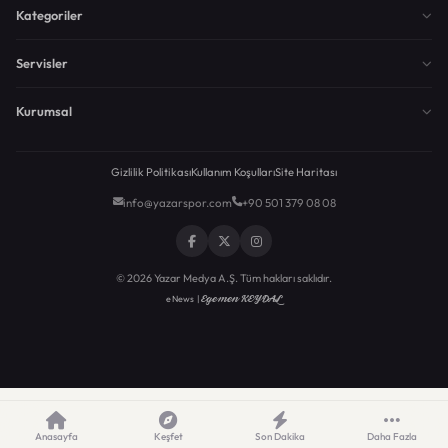
Kategoriler
Servisler
Kurumsal
Gizlilik Politikası
Kullanım Koşulları
Site Haritası
info@yazarspor.com
+90 501 379 08 08
© 2026 Yazar Medya A.Ş. Tüm hakları saklıdır.
Egemen KEYDAL
eNews |
Anasayfa
Keşfet
Son Dakika
Daha Fazla