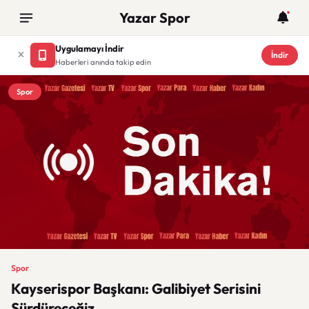
Yazar Spor
Uygulamayı İndir
İndir
Haberleri anında takip edin
Spor
Spor
Kayserispor Başkanı: Galibiyet Serisini
Sürdüreceğiz