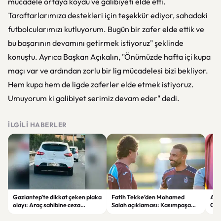
mücadele ortaya koydu ve galibiyeti elde etti.
Taraftarlarımıza destekleri için teşekkür ediyor, sahadaki
futbolcularımızı kutluyorum. Bugün bir zafer elde ettik ve
bu başarının devamını getirmek istiyoruz" şeklinde
konuştu. Ayrıca Başkan Açıkalın, "Önümüzde hafta içi kupa
maçı var ve ardından zorlu bir lig mücadelesi bizi bekliyor.
Hem kupa hem de ligde zaferler elde etmek istiyoruz.
Umuyorum ki galibiyet serimiz devam eder" dedi.
İLGILI HABERLER
Gaziantep’te dikkat çeken plaka
Fatih Tekke’den Mohamed
Ara
olayı: Araç sahibine ceza
Salah açıklaması: Kasımpaşa
Can
uygulandı
maçında oynayıp oynamayacağı
net değil