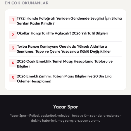
EN ÇOK OKUNANLAR
1972 İrlanda Fotoğrafı Yeniden Gündemde Sevgilisi İçin Silaha
1
Sarılan Kadın Kimdir?
Okullar Hangi Tarihte Açılacak? 2026 Yılı Tatil Bilgileri
2
Torba Kanun Komisyonu Onayladı: Yüksek Aidatlara
3
Sınırlama, Tapu ve Çevre Yasasında Köklü Değişiklikler
2026 Ocak Emeklilik Temel Maaş Hesaplama Tablosu ve
4
Bilgileri
2026 Emekli Zammı: Taban Maaş Bilgileri ve 20 Bin Lira
5
Ödeme Hesaplama!
Yazar Spor
Yazar Spor - Futbol, basketbol, voleybol, tenis ve tüm spor dallarından son
dakika haberleri, maç sonuçları, puan durumu