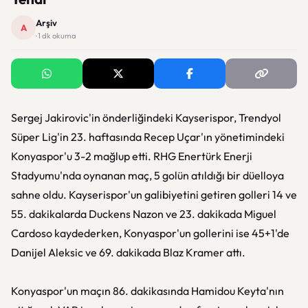
Arşiv
A
· 1 dk okuma
Sergej Jakirovic'in önderliğindeki Kayserispor, Trendyol
Süper Lig'in 23. haftasında Recep Uçar'ın yönetimindeki
Konyaspor'u 3-2 mağlup etti. RHG Enertürk Enerji
Stadyumu'nda oynanan maç, 5 golün atıldığı bir düelloya
sahne oldu. Kayserispor'un galibiyetini getiren golleri 14 ve
55. dakikalarda Duckens Nazon ve 23. dakikada Miguel
Cardoso kaydederken, Konyaspor'un gollerini ise 45+1'de
Danijel Aleksic ve 69. dakikada Blaz Kramer attı.
Konyaspor'un maçın 86. dakikasında Hamidou Keyta'nın