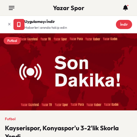
Yazar Spor
Uygulamayı İndir
İndir
Haberleri anında takip edin
Futbol
Futbol
Kayserispor, Konyaspor'u 3-2'lik Skorla
Yendi