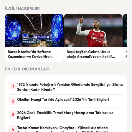
İLGILI HABERLER
Borsa İstanbul’da Haftanın
Beşiktaş’tan Gabriel Jesus
Haf
Kazandıran ve Kaybettiren
atağı: Arsenal’e resmi teklif
Altı
Hisseleri Belli Oldu
iddiası
Yük
EN ÇOK OKUNANLAR
1972 İrlanda Fotoğrafı Yeniden Gündemde Sevgilisi İçin Silaha
1
Sarılan Kadın Kimdir?
Okullar Hangi Tarihte Açılacak? 2026 Yılı Tatil Bilgileri
2
2026 Ocak Emeklilik Temel Maaş Hesaplama Tablosu ve
3
Bilgileri
Torba Kanun Komisyonu Onayladı: Yüksek Aidatlara
4