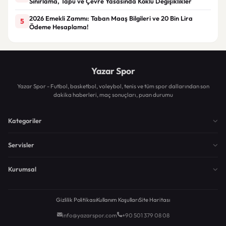
Sınırlama, Tapu ve Çevre Yasasında Köklü Değişiklikler
2026 Emekli Zammı: Taban Maaş Bilgileri ve 20 Bin Lira
5
Ödeme Hesaplama!
Yazar Spor
Yazar Spor - Futbol, basketbol, voleybol, tenis ve tüm spor dallarından son
dakika haberleri, maç sonuçları, puan durumu
Kategoriler
Servisler
Kurumsal
Gizlilik Politikası
Kullanım Koşulları
Site Haritası
info@yazarspor.com
+90 501 379 08 08