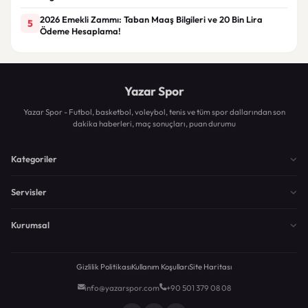
2026 Emekli Zammı: Taban Maaş Bilgileri ve 20 Bin Lira
5
Ödeme Hesaplama!
Yazar Spor
Yazar Spor - Futbol, basketbol, voleybol, tenis ve tüm spor dallarından son
dakika haberleri, maç sonuçları, puan durumu
Kategoriler
Servisler
Kurumsal
Gizlilik Politikası
Kullanım Koşulları
Site Haritası
info@yazarspor.com
+90 501 379 08 08