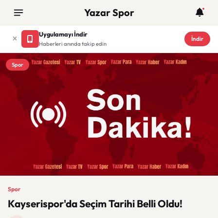
Yazar Spor
Uygulamayı İndir
İndir
Haberleri anında takip edin
Spor
Spor
Kayserispor'da Seçim Tarihi Belli Oldu!