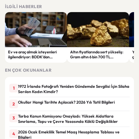
İLGILI HABERLER
Ev ve araç almak isteyenleri
Altın fiyatlarında sert yükseliş:
Yar
ilgilendiriyor: BDDK’dan
Gram altın 6 bin 700 TL
çalı
tasarruf finansman şirketlerine
seviyesini gördü
Pri
yeni kurallar
hes
EN ÇOK OKUNANLAR
1972 İrlanda Fotoğrafı Yeniden Gündemde Sevgilisi İçin Silaha
1
Sarılan Kadın Kimdir?
Okullar Hangi Tarihte Açılacak? 2026 Yılı Tatil Bilgileri
2
Torba Kanun Komisyonu Onayladı: Yüksek Aidatlara
3
Sınırlama, Tapu ve Çevre Yasasında Köklü Değişiklikler
2026 Ocak Emeklilik Temel Maaş Hesaplama Tablosu ve
4
Bilgileri