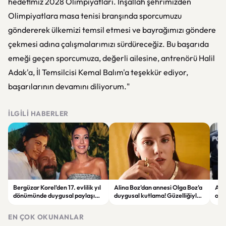
hedefimiz 2028 Olimpiyatları. İnşallah şehrimizden
Olimpiyatlara masa tenisi branşında sporcumuzu
göndererek ülkemizi temsil etmesi ve bayrağımızı göndere
çekmesi adına çalışmalarımızı sürdüreceğiz. Bu başarıda
emeği geçen sporcumuza, değerli ailesine, antrenörü Halil
Adak'a, İl Temsilcisi Kemal Balım'a teşekkür ediyor,
başarılarının devamını diliyorum."
İLGILI HABERLER
Bergüzar Korel’den 17. evlilik yıl
Alina Boz’dan annesi Olga Boz’a
Ank
dönümünde duygusal paylaşım!
duygusal kutlama! Güzelliğiyle
ope
Düğün albümünü açtı
dikkat çekti
hakk
EN ÇOK OKUNANLAR