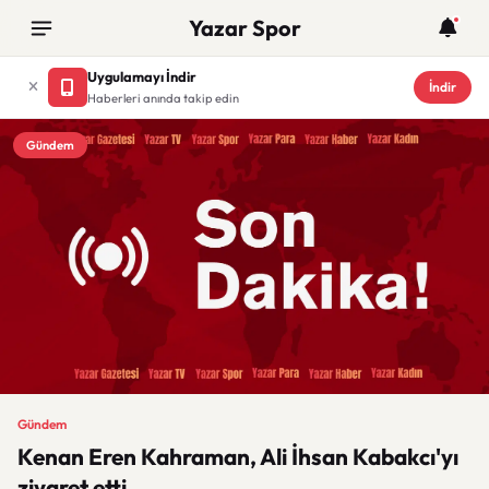
Yazar Spor
Uygulamayı İndir
İndir
Haberleri anında takip edin
Gündem
Gündem
Kenan Eren Kahraman, Ali İhsan Kabakcı'yı
ziyaret etti.