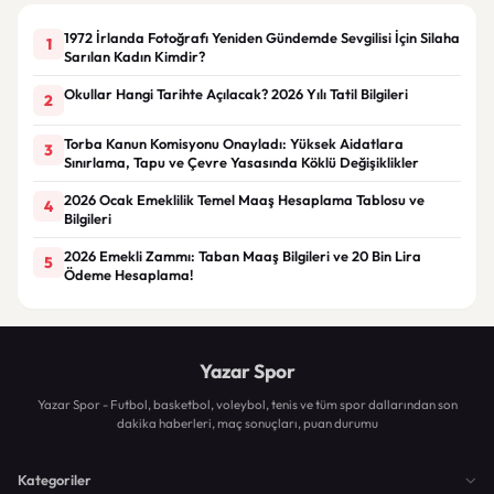
1972 İrlanda Fotoğrafı Yeniden Gündemde Sevgilisi İçin Silaha
1
Sarılan Kadın Kimdir?
Okullar Hangi Tarihte Açılacak? 2026 Yılı Tatil Bilgileri
2
Torba Kanun Komisyonu Onayladı: Yüksek Aidatlara
3
Sınırlama, Tapu ve Çevre Yasasında Köklü Değişiklikler
2026 Ocak Emeklilik Temel Maaş Hesaplama Tablosu ve
4
Bilgileri
2026 Emekli Zammı: Taban Maaş Bilgileri ve 20 Bin Lira
5
Ödeme Hesaplama!
Yazar Spor
Yazar Spor - Futbol, basketbol, voleybol, tenis ve tüm spor dallarından son
dakika haberleri, maç sonuçları, puan durumu
Kategoriler