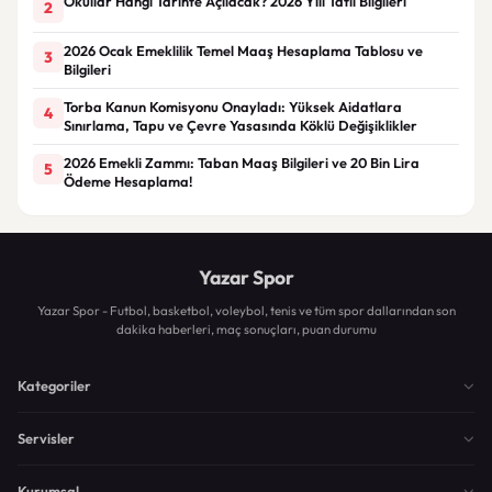
Okullar Hangi Tarihte Açılacak? 2026 Yılı Tatil Bilgileri
2
2026 Ocak Emeklilik Temel Maaş Hesaplama Tablosu ve
3
Bilgileri
Torba Kanun Komisyonu Onayladı: Yüksek Aidatlara
4
Sınırlama, Tapu ve Çevre Yasasında Köklü Değişiklikler
2026 Emekli Zammı: Taban Maaş Bilgileri ve 20 Bin Lira
5
Ödeme Hesaplama!
Yazar Spor
Yazar Spor - Futbol, basketbol, voleybol, tenis ve tüm spor dallarından son
dakika haberleri, maç sonuçları, puan durumu
Kategoriler
Servisler
Kurumsal