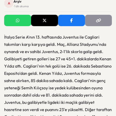
Arşiv
A
· 1 dk okuma
İtalya Serie A'nın 13. haftasında Juventus ile Cagliari
takımları karşı karşıya geldi. Maç, Allianz Stadyumu'nda
oynandı ve ev sahibi Juventus, 2-1'lik skorla galip geldi.
Galibiyeti getiren golleri ise 27 ve 45+1. dakikalarda Kenan
Yıldız attı. Cagliari'nin tek golü ise 26. dakikada Sebastiano
Esposito'dan geldi. Kenan Yıldız, Juventus formasıyla
sahne alırken, 85 dakika sahada kaldı. Cagliari'nin genç
yeteneği Semih Kılıçsoy ise yedek kulübesinden oyuna
sonradan dahil oldu ve 81. dakikada sahada yerini aldı.
Juventus, bu galibiyetle ligdeki iki maçlık galibiyet
hasretine son verdi ve puanını 23'e yükseltti. Diğer taraftan