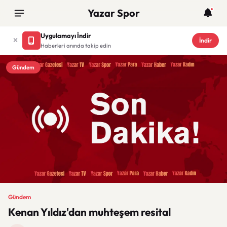
Yazar Spor
Uygulamayı İndir
İndir
Haberleri anında takip edin
Gündem
Gündem
Kenan Yıldız'dan muhteşem resital