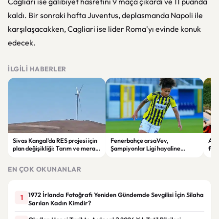
Cagliari ise galibiyet hasretini 9 maça çıkardı ve 11 puanda
kaldı. Bir sonraki hafta Juventus, deplasmanda Napoli ile
karşılaşacakken, Cagliari ise lider Roma'yı evinde konuk
edecek.
İLGILI HABERLER
Sivas Kangal’da RES projesi için
Fenerbahçe arsaVev,
Afy
plan değişikliği: Tarım ve mera
Şampiyonlar Ligi hayaline
fec
alanları enerji sahasına
penaltılarla veda etti
devr
dönüştürüldü
EN ÇOK OKUNANLAR
1972 İrlanda Fotoğrafı Yeniden Gündemde Sevgilisi İçin Silaha
1
Sarılan Kadın Kimdir?