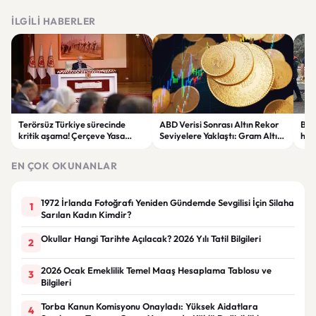
İLGILI HABERLER
Terörsüz Türkiye sürecinde
ABD Verisi Sonrası Altın Rekor
Bolu
kritik aşama! Çerçeve Yasa
Seviyelere Yaklaştı: Gram Altın
haya
teklifinde maddeler
6 Bin 700 TL Sınırında
yar
görüşülmeye başlandı
EN ÇOK OKUNANLAR
1972 İrlanda Fotoğrafı Yeniden Gündemde Sevgilisi İçin Silaha
1
Sarılan Kadın Kimdir?
Okullar Hangi Tarihte Açılacak? 2026 Yılı Tatil Bilgileri
2
2026 Ocak Emeklilik Temel Maaş Hesaplama Tablosu ve
3
Bilgileri
Torba Kanun Komisyonu Onayladı: Yüksek Aidatlara
4