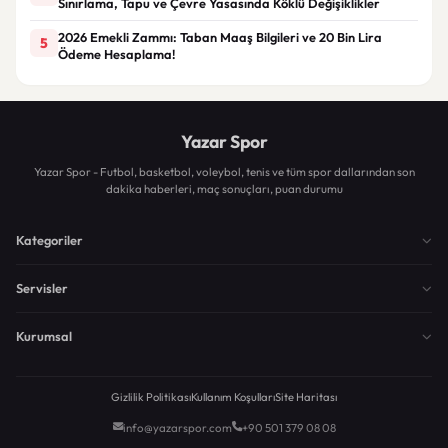
Sınırlama, Tapu ve Çevre Yasasında Köklü Değişiklikler
2026 Emekli Zammı: Taban Maaş Bilgileri ve 20 Bin Lira
5
Ödeme Hesaplama!
Yazar Spor
Yazar Spor - Futbol, basketbol, voleybol, tenis ve tüm spor dallarından son
dakika haberleri, maç sonuçları, puan durumu
Kategoriler
Servisler
Kurumsal
Gizlilik Politikası
Kullanım Koşulları
Site Haritası
info@yazarspor.com
+90 501 379 08 08