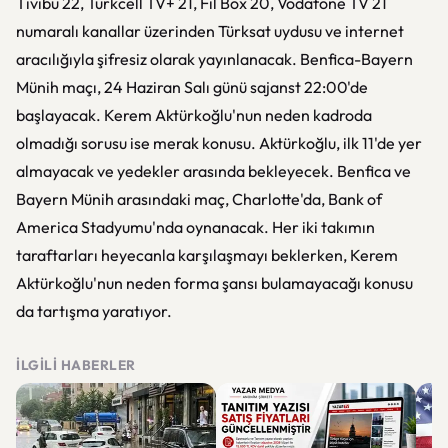
Tivibu 22, Turkcell TV+ 21, Fil Box 20, Vodafone TV 21
numaralı kanallar üzerinden Türksat uydusu ve internet
aracılığıyla şifresiz olarak yayınlanacak. Benfica-Bayern
Münih maçı, 24 Haziran Salı günü sajanst 22:00'de
başlayacak. Kerem Aktürkoğlu'nun neden kadroda
olmadığı sorusu ise merak konusu. Aktürkoğlu, ilk 11'de yer
almayacak ve yedekler arasında bekleyecek. Benfica ve
Bayern Münih arasındaki maç, Charlotte'da, Bank of
America Stadyumu'nda oynanacak. Her iki takımın
taraftarları heyecanla karşılaşmayı beklerken, Kerem
Aktürkoğlu'nun neden forma şansı bulamayacağı konusu
da tartışma yaratıyor.
İLGILI HABERLER