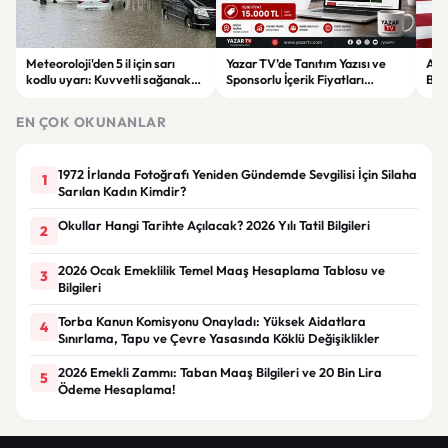
Meteoroloji'den 5 il için sarı
Yazar TV’de Tanıtım Yazısı ve
ABD
kodlu uyarı: Kuvvetli sağanak
Sponsorlu İçerik Fiyatları
Boğ
ve fırtına geliyor
Güncellendi: Yeni Fiyat 15 Bin TL
iht
EN ÇOK OKUNANLAR
1972 İrlanda Fotoğrafı Yeniden Gündemde Sevgilisi İçin Silaha
1
Sarılan Kadın Kimdir?
Okullar Hangi Tarihte Açılacak? 2026 Yılı Tatil Bilgileri
2
2026 Ocak Emeklilik Temel Maaş Hesaplama Tablosu ve
3
Bilgileri
Torba Kanun Komisyonu Onayladı: Yüksek Aidatlara
4
Sınırlama, Tapu ve Çevre Yasasında Köklü Değişiklikler
2026 Emekli Zammı: Taban Maaş Bilgileri ve 20 Bin Lira
5
Ödeme Hesaplama!