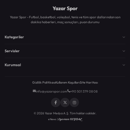
Yazar Spor
Yazar Spor - Futbol, basketbol, voleybol, tenis ve tüm spor dallarından son
dakika haberleri, maç sonuçları, puan durumu
Kategoriler
Servisler
Kurumsal
Gizlilik Politikası
Kullanım Koşulları
Site Haritası
info@yazarspor.com
+90 501 379 08 08
© 2026 Yazar Medya A.Ş. Tüm hakları saklıdır.
Egemen KEYDAL
eNews |