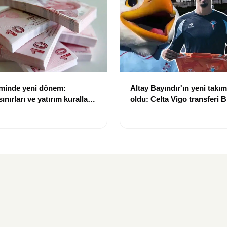
eminde yeni dönem:
Altay Bayındır'ın yeni takımı
nırları ve yatırım kuralları
oldu: Celta Vigo transferi Bi
Göregen videosuyla duyur