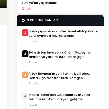
Türkiye'de yaşanacak
11:28
EN ÇOK OKUNANLAR
Dolar piyasalarında Fed hareketliliği: Gözler
1
eylül ayındaki faiz kararında
Finans
Evim sisteminde yeni dönem: Sözleşme
2
sınırları ve yatırım kuralları değişti
Finans
Altay Bayındır'ın yeni takımı belli oldu:
3
Celta Vigo transferi Bilal Göregen
videosuyla duyuruldu
Futbol
Mauro Icardi'den Galatasaray'ın veda
4
teklifine ret: Ayrılıkta yeni gelişme
Futbol