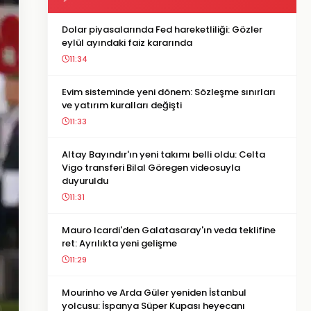
Dolar piyasalarında Fed hareketliliği: Gözler
eylül ayındaki faiz kararında
11:34
Evim sisteminde yeni dönem: Sözleşme sınırları
ve yatırım kuralları değişti
11:33
Altay Bayındır'ın yeni takımı belli oldu: Celta
Vigo transferi Bilal Göregen videosuyla
duyuruldu
11:31
Mauro Icardi'den Galatasaray'ın veda teklifine
ret: Ayrılıkta yeni gelişme
11:29
Mourinho ve Arda Güler yeniden İstanbul
yolcusu: İspanya Süper Kupası heyecanı