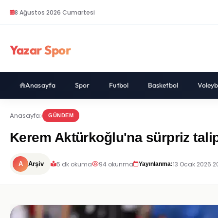
8 Ağustos 2026 Cumartesi
Yazar Spor
Anasayfa
Spor
Futbol
Basketbol
Voleyb
Anasayfa
GÜNDEM
Kerem Aktürkoğlu'na sürpriz talip
5 dk okuma
94 okunma
13 Ocak 2026 2
A
Arşiv
Yayınlanma: