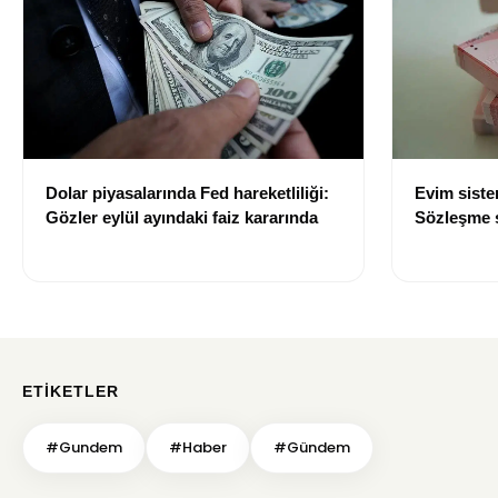
Dolar piyasalarında Fed hareketliliği:
Evim sist
Gözler eylül ayındaki faiz kararında
Sözleşme sı
değişti
ETIKETLER
#Gundem
#Haber
#Gündem