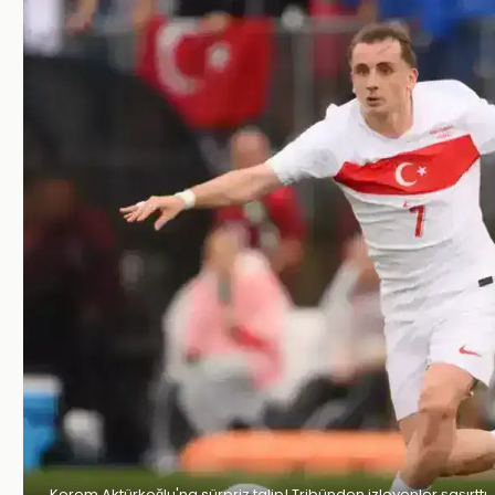
Kerem Aktürkoğlu'na sürpriz talip! Tribünden izleyenler şaşırttı