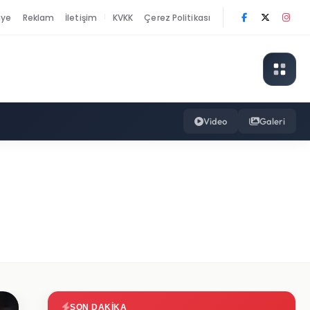
nye
Reklam
İletişim
KVKK
Çerez Politikası
|
Video
Galeri
SON DAKIKA