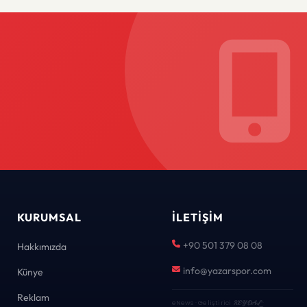
KURUMSAL
İLETIŞIM
+90 501 379 08 08
Hakkımızda
info@yazarspor.com
Künye
Reklam
eNews · Geliştirici
KEYDAL
·