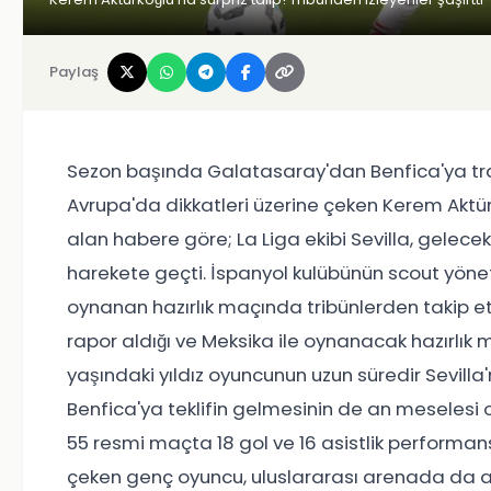
Paylaş
Sezon başında Galatasaray'dan Benfica'ya tr
Avrupa'da dikkatleri üzerine çeken Kerem Aktürko
alan habere göre; La Liga ekibi Sevilla, gelece
harekete geçti. İspanyol kulübünün scout yönet
oynanan hazırlık maçında tribünlerden takip etti
rapor aldığı ve Meksika ile oynanacak hazırlık m
yaşındaki yıldız oyuncunun uzun süredir Sevilla'
Benfica'ya teklifin gelmesinin de an meselesi o
55 resmi maçta 18 gol ve 16 asistlik performans
çeken genç oyuncu, uluslararası arenada da ad