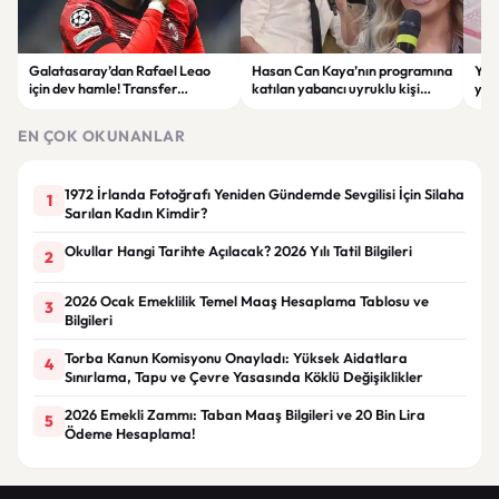
Galatasaray’dan Rafael Leao
Hasan Can Kaya’nın programına
YÖK
için dev hamle! Transfer
katılan yabancı uyruklu kişi
yap
görüşmeleri başladı
çalışma izni olmadığı
dök
gerekçesiyle gözaltına alındı
EN ÇOK OKUNANLAR
1972 İrlanda Fotoğrafı Yeniden Gündemde Sevgilisi İçin Silaha
1
Sarılan Kadın Kimdir?
Okullar Hangi Tarihte Açılacak? 2026 Yılı Tatil Bilgileri
2
2026 Ocak Emeklilik Temel Maaş Hesaplama Tablosu ve
3
Bilgileri
Torba Kanun Komisyonu Onayladı: Yüksek Aidatlara
4
Sınırlama, Tapu ve Çevre Yasasında Köklü Değişiklikler
2026 Emekli Zammı: Taban Maaş Bilgileri ve 20 Bin Lira
5
Ödeme Hesaplama!