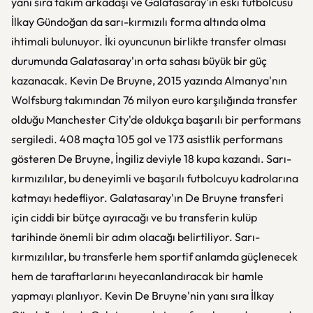
yanı sıra takım arkadaşı ve Galatasaray'ın eski futbolcusu
İlkay Gündoğan da sarı-kırmızılı forma altında olma
ihtimali bulunuyor. İki oyuncunun birlikte transfer olması
durumunda Galatasaray'ın orta sahası büyük bir güç
kazanacak. Kevin De Bruyne, 2015 yazında Almanya'nın
Wolfsburg takımından 76 milyon euro karşılığında transfer
olduğu Manchester City'de oldukça başarılı bir performans
sergiledi. 408 maçta 105 gol ve 173 asistlik performans
gösteren De Bruyne, İngiliz deviyle 18 kupa kazandı. Sarı-
kırmızılılar, bu deneyimli ve başarılı futbolcuyu kadrolarına
katmayı hedefliyor. Galatasaray'ın De Bruyne transferi
için ciddi bir bütçe ayıracağı ve bu transferin kulüp
tarihinde önemli bir adım olacağı belirtiliyor. Sarı-
kırmızılılar, bu transferle hem sportif anlamda güçlenecek
hem de taraftarlarını heyecanlandıracak bir hamle
yapmayı planlıyor. Kevin De Bruyne'nin yanı sıra İlkay