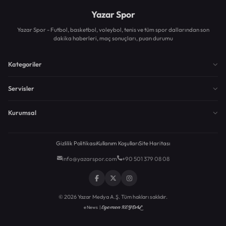
Yazar Spor
Yazar Spor - Futbol, basketbol, voleybol, tenis ve tüm spor dallarından son
dakika haberleri, maç sonuçları, puan durumu
Kategoriler
Servisler
Kurumsal
Gizlilik Politikası
Kullanım Koşulları
Site Haritası
info@yazarspor.com
+90 501 379 08 08
© 2026 Yazar Medya A.Ş. Tüm hakları saklıdır.
Egemen KEYDAL
eNews |