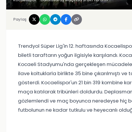
Paylaş
Trendyol Süper Lig'in 12. haftasında Kocaelisp
biletli taraftarın yoğun ilgisiyle karşılandı. Ko
Kocaeli Stadyumu'nda gerçekleşen mücadeleyi 3
ilave koltuklarla birlikte 35 bine çıkarılmıştı 
gösterdi. Kocaelispor'un 21 bin 319 kombine kart
maça katılarak tribünleri doldurdu. Deplasman
gözlemlendi ve maç boyunca neredeyse hiç boş 
futbolunun ne kadar tutkulu ve heyecanlı olduğ