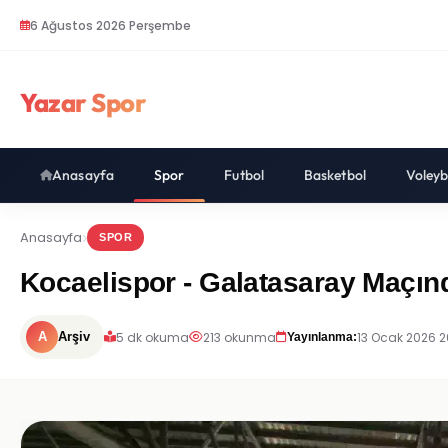
6 Ağustos 2026 Perşembe
Yazar Spor
Anasayfa
Spor
Futbol
Basketbol
Voleyb
Anasayfa
SPOR
Kocaelispor - Galatasaray Maçınd
5 dk okuma
213 okunma
13 Ocak 2026 2
A
Arşiv
Yayınlanma: