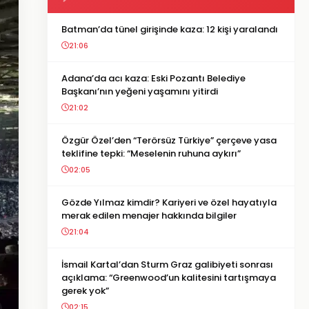
Batman’da tünel girişinde kaza: 12 kişi yaralandı
21:06
Adana’da acı kaza: Eski Pozantı Belediye
Başkanı’nın yeğeni yaşamını yitirdi
21:02
Özgür Özel’den “Terörsüz Türkiye” çerçeve yasa
teklifine tepki: “Meselenin ruhuna aykırı”
02:05
Gözde Yılmaz kimdir? Kariyeri ve özel hayatıyla
merak edilen menajer hakkında bilgiler
21:04
İsmail Kartal’dan Sturm Graz galibiyeti sonrası
açıklama: “Greenwood’un kalitesini tartışmaya
gerek yok”
02:15