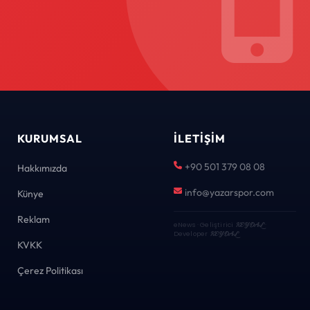
KURUMSAL
İLETIŞIM
+90 501 379 08 08
Hakkımızda
info@yazarspor.com
Künye
Reklam
eNews · Geliştirici
KEYDAL
·
Developer
KEYDAL
KVKK
Çerez Politikası