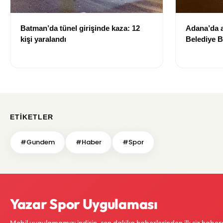
Batman’da tünel girişinde kaza: 12
Adana’da a
kişi yaralandı
Belediye B
yitirdi
ETIKETLER
#Gundem
#Haber
#Spor
Yazar Spor Uygulaması
Mobil uygulamamızı indirin, son dakika haberlerinden ilk siz haber