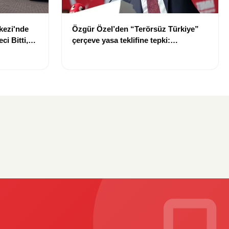
kezi'nde
Özgür Özel’den “Terörsüz Türkiye”
i Bitti,
çerçeve yasa teklifine tepki:
e Zaman
“Meselenin ruhuna aykırı”