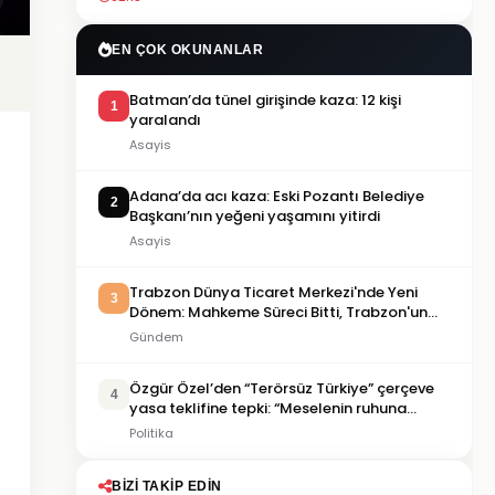
EN ÇOK OKUNANLAR
Batman’da tünel girişinde kaza: 12 kişi
1
yaralandı
Asayis
Adana’da acı kaza: Eski Pozantı Belediye
2
Başkanı’nın yeğeni yaşamını yitirdi
Asayis
Trabzon Dünya Ticaret Merkezi'nde Yeni
3
Dönem: Mahkeme Süreci Bitti, Trabzon'un
Dev Projesi Ne Zaman Tamamlanacak?
Gündem
Özgür Özel’den “Terörsüz Türkiye” çerçeve
4
yasa teklifine tepki: “Meselenin ruhuna
aykırı”
Politika
BIZI TAKIP EDIN