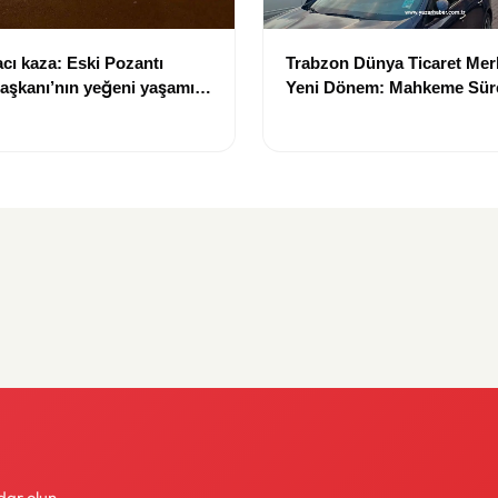
cı kaza: Eski Pozantı
Trabzon Dünya Ticaret Mer
aşkanı’nın yeğeni yaşamını
Yeni Dönem: Mahkeme Sürec
Trabzon'un Dev Projesi N
Tamamlanacak?
dar olun.