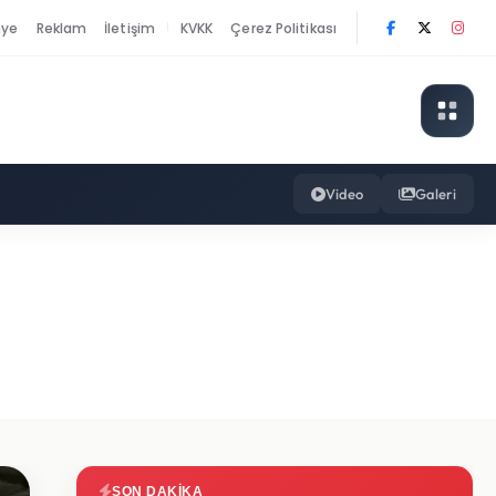
nye
Reklam
İletişim
KVKK
Çerez Politikası
|
Video
Galeri
SON DAKIKA