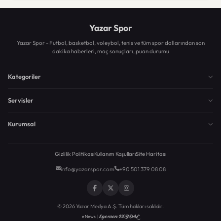
Yazar Spor
Yazar Spor - Futbol, basketbol, voleybol, tenis ve tüm spor dallarından son
dakika haberleri, maç sonuçları, puan durumu
Kategoriler
Servisler
Kurumsal
Gizlilik Politikası
Kullanım Koşulları
Site Haritası
info@yazarspor.com
+90 501 379 08 08
© 2026 Yazar Medya A.Ş. Tüm hakları saklıdır.
Egemen KEYDAL
eNews |