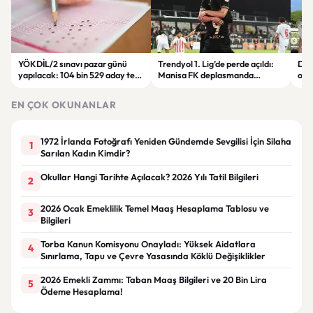
YÖKDİL/2 sınavı pazar günü
Trendyol 1. Lig’de perde açıldı:
Dem
yapılacak: 104 bin 529 aday ter
Manisa FK deplasmanda
orta
dökecek
Boluspor’u mağlup etti
gün
EN ÇOK OKUNANLAR
1972 İrlanda Fotoğrafı Yeniden Gündemde Sevgilisi İçin Silaha
1
Sarılan Kadın Kimdir?
Okullar Hangi Tarihte Açılacak? 2026 Yılı Tatil Bilgileri
2
2026 Ocak Emeklilik Temel Maaş Hesaplama Tablosu ve
3
Bilgileri
Torba Kanun Komisyonu Onayladı: Yüksek Aidatlara
4
Sınırlama, Tapu ve Çevre Yasasında Köklü Değişiklikler
2026 Emekli Zammı: Taban Maaş Bilgileri ve 20 Bin Lira
5
Ödeme Hesaplama!