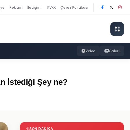
nye
Reklam
İletişim
KVKK
Çerez Politikası
|
Video
Galeri
 İstediği Şey ne?
SON DAKIKA