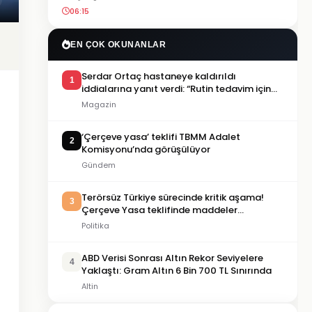
06:15
EN ÇOK OKUNANLAR
Serdar Ortaç hastaneye kaldırıldı
1
iddialarına yanıt verdi: “Rutin tedavim için
buradayım”
Magazin
‘Çerçeve yasa’ teklifi TBMM Adalet
2
Komisyonu’nda görüşülüyor
Gündem
Terörsüz Türkiye sürecinde kritik aşama!
3
Çerçeve Yasa teklifinde maddeler
görüşülmeye başlandı
Politika
ABD Verisi Sonrası Altın Rekor Seviyelere
4
Yaklaştı: Gram Altın 6 Bin 700 TL Sınırında
Altin