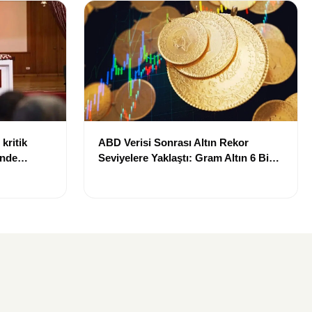
kritik
ABD Verisi Sonrası Altın Rekor
inde
Seviyelere Yaklaştı: Gram Altın 6 Bin
landı
700 TL Sınırında