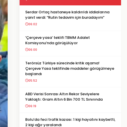
Serdar Ortaç hastaneye kaldırıldı iddialarına
yanıt verdi: “Rutin tedavim için buradayım”
06:02
‘Çerçeve yasa’ teklifi TBMM Adalet
Komisyonu’nda görüşülüyor
06:00
Terörsüz Türkiye sürecinde kritik aşama!
Çerçeve Yasa teklifinde maddeler görüşülmeye
başlandı
05:52
ABD Verisi Sonrası Altın Rekor Seviyelere
Yaklaştı: Gram Altın 6 Bin 700 TL Sınırında
06:19
Bolu’da feci trafik kazası: 1 kişi hayatını kaybetti,
2 kişi ağır yaralandı