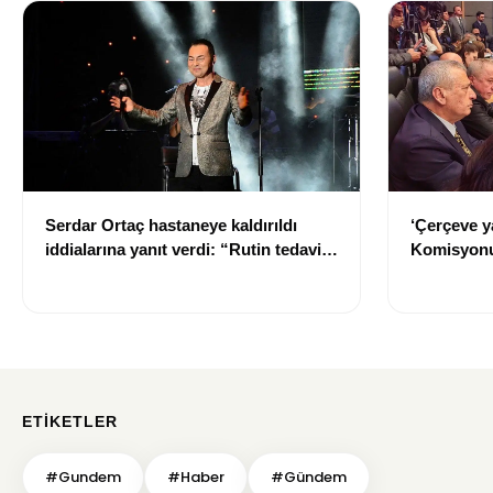
Serdar Ortaç hastaneye kaldırıldı
‘Çerçeve y
iddialarına yanıt verdi: “Rutin tedavim
Komisyonu
için buradayım”
ETIKETLER
#Gundem
#Haber
#Gündem