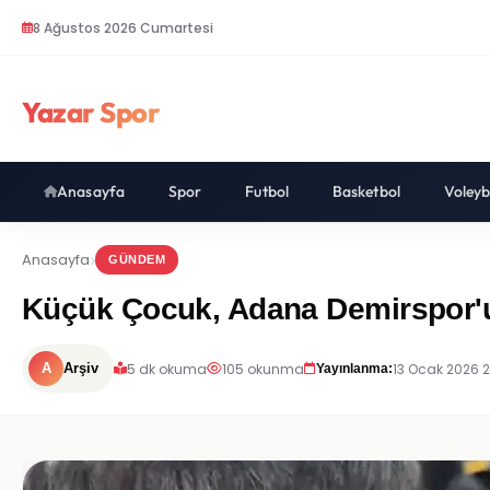
8 Ağustos 2026 Cumartesi
Yazar Spor
Anasayfa
Spor
Futbol
Basketbol
Voleyb
Anasayfa
GÜNDEM
Küçük Çocuk, Adana Demirspor'u
5 dk okuma
105 okunma
13 Ocak 2026 
A
Arşiv
Yayınlanma: