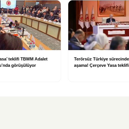
asa’ teklifi TBMM Adalet
Terörsüz Türkiye sürecinde 
’nda görüşülüyor
aşama! Çerçeve Yasa teklif
maddeler görüşülmeye baş