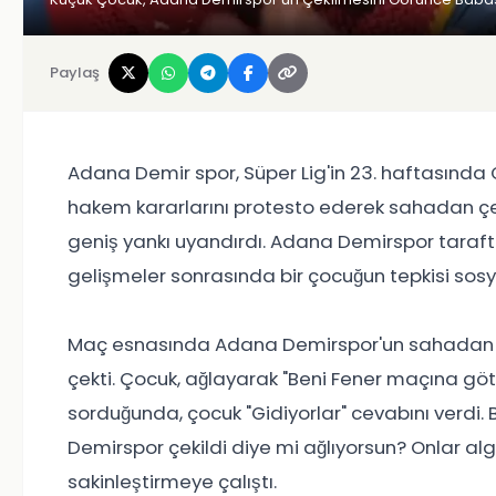
Paylaş
Adana Demir spor, Süper Lig'in 23. haftasın
hakem kararlarını protesto ederek sahadan çeki
geniş yankı uyandırdı. Adana Demirspor taraft
gelişmeler sonrasında bir çocuğun tepkisi s
Maç esnasında Adana Demirspor'un sahadan çek
çekti. Çocuk, ağlayarak "Beni Fener maçına götü
sorduğunda, çocuk "Gidiyorlar" cevabını verdi
Demirspor çekildi diye mi ağlıyorsun? Onlar al
sakinleştirmeye çalıştı.