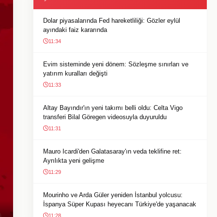
Dolar piyasalarında Fed hareketliliği: Gözler eylül
ayındaki faiz kararında
11:34
Evim sisteminde yeni dönem: Sözleşme sınırları ve
yatırım kuralları değişti
11:33
Altay Bayındır'ın yeni takımı belli oldu: Celta Vigo
transferi Bilal Göregen videosuyla duyuruldu
11:31
Mauro Icardi'den Galatasaray'ın veda teklifine ret:
Ayrılıkta yeni gelişme
11:29
Mourinho ve Arda Güler yeniden İstanbul yolcusu:
İspanya Süper Kupası heyecanı Türkiye'de yaşanacak
11:28