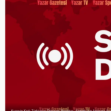
Kuzeyin Kralı Türkiye'ye Dönüyor: Beşiktaş, Sörloth İçin Anlaşma A