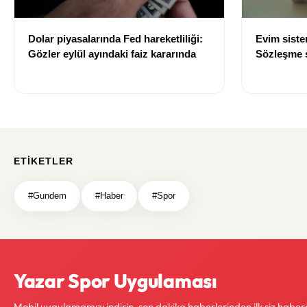
Dolar piyasalarında Fed hareketliliği:
Evim sist
Gözler eylül ayındaki faiz kararında
Sözleşme sı
değişti
ETIKETLER
#Gundem
#Haber
#Spor
Yazar Spor Uygulaması
Mobil uygulamamızı indirin, son dakika haberlerinden ilk siz haber