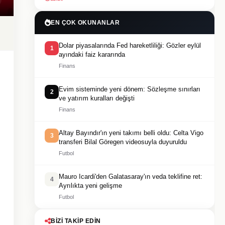
EN ÇOK OKUNANLAR
Dolar piyasalarında Fed hareketliliği: Gözler eylül
1
ayındaki faiz kararında
Finans
Evim sisteminde yeni dönem: Sözleşme sınırları
2
ve yatırım kuralları değişti
Finans
Altay Bayındır'ın yeni takımı belli oldu: Celta Vigo
3
transferi Bilal Göregen videosuyla duyuruldu
Futbol
Mauro Icardi'den Galatasaray'ın veda teklifine ret:
4
Ayrılıkta yeni gelişme
Futbol
BIZI TAKIP EDIN