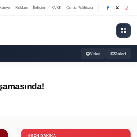
Künye
Reklam
İletişim
KVKK
Çerez Politikası
|
Video
Galeri
Aşamasında!
SON DAKIKA