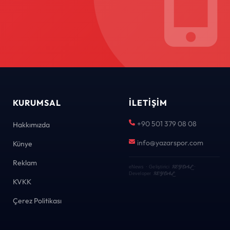
KURUMSAL
İLETIŞIM
+90 501 379 08 08
Hakkımızda
info@yazarspor.com
Künye
Reklam
KEYDAL
eNews · Geliştirici
·
KEYDAL
Developer
KVKK
Çerez Politikası