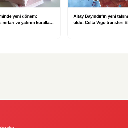
eminde yeni dönem:
Altay Bayındır'ın yeni takımı
nırları ve yatırım kuralları
oldu: Celta Vigo transferi Bi
Göregen videosuyla duyur
dar olun.