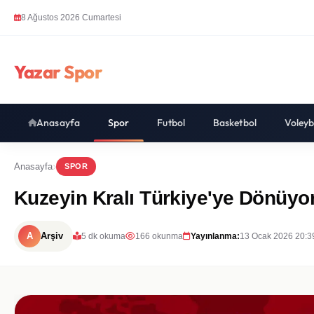
8 Ağustos 2026 Cumartesi
Yazar Spor
Anasayfa
Spor
Futbol
Basketbol
Voleyb
Anasayfa
SPOR
Kuzeyin Kralı Türkiye'ye Dönüyo
A
Arşiv
5 dk okuma
166 okunma
Yayınlanma:
13 Ocak 2026 20:3