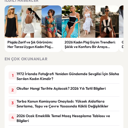
İLGILI HABERLER
Plajda Zarif ve Şık Görünüm:
2026 Kadın Plaj Giyim Trendleri:
Güz
Her Tarza Uygun Kadın Plaj
Şıklık ve Konforu Bir Araya
Dön
Giyim Önerileri
Getiren Modeller
Bakı
Çöz
EN ÇOK OKUNANLAR
1972 İrlanda Fotoğrafı Yeniden Gündemde Sevgilisi İçin Silaha
1
Sarılan Kadın Kimdir?
Okullar Hangi Tarihte Açılacak? 2026 Yılı Tatil Bilgileri
2
Torba Kanun Komisyonu Onayladı: Yüksek Aidatlara
3
Sınırlama, Tapu ve Çevre Yasasında Köklü Değişiklikler
2026 Ocak Emeklilik Temel Maaş Hesaplama Tablosu ve
4
Bilgileri