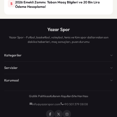
2026 Emekli Zammı: Taban Maaş Bilgileri ve 20 Bin Lira
5
Ödeme Hesaplama!
Yazar Spor
Yazar Spor - Futbol, basketbol, voleybol, tenis ve tüm spor dallarından son
dakika haberleri, maç sonuçları, puan durumu
Kategoriler
Servisler
Kurumsal
Gizlilik Politikası
Kullanım Koşulları
Site Haritası
info@yazarspor.com
+90 501 379 08 08