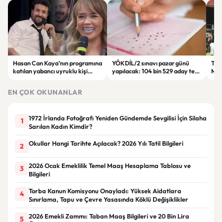
Hasan Can Kaya’nın programına
YÖKDİL/2 sınavı pazar günü
Tren
katılan yabancı uyruklu kişi
yapılacak: 104 bin 529 aday ter
Man
çalışma izni olmadığı
dökecek
Bol
gerekçesiyle gözaltına alındı
EN ÇOK OKUNANLAR
1972 İrlanda Fotoğrafı Yeniden Gündemde Sevgilisi İçin Silaha
1
Sarılan Kadın Kimdir?
Okullar Hangi Tarihte Açılacak? 2026 Yılı Tatil Bilgileri
2
2026 Ocak Emeklilik Temel Maaş Hesaplama Tablosu ve
3
Bilgileri
Torba Kanun Komisyonu Onayladı: Yüksek Aidatlara
4
Sınırlama, Tapu ve Çevre Yasasında Köklü Değişiklikler
2026 Emekli Zammı: Taban Maaş Bilgileri ve 20 Bin Lira
5