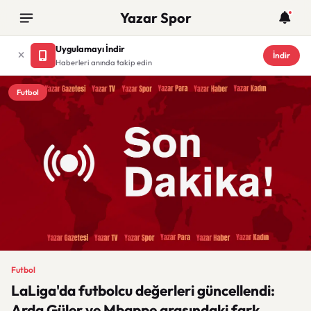
Yazar Spor
Uygulamayı İndir
İndir
Haberleri anında takip edin
Futbol
Futbol
LaLiga'da futbolcu değerleri güncellendi:
Arda Güler ve Mbappe arasındaki fark