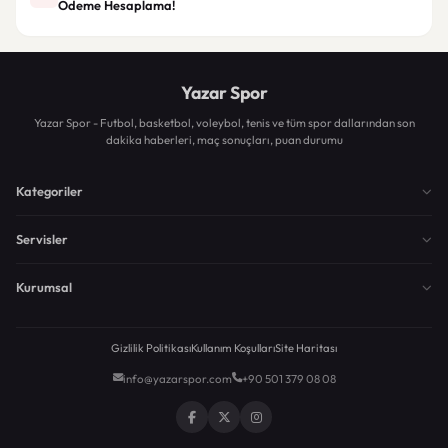
Ödeme Hesaplama!
Yazar Spor
Yazar Spor - Futbol, basketbol, voleybol, tenis ve tüm spor dallarından son
dakika haberleri, maç sonuçları, puan durumu
Kategoriler
Servisler
Kurumsal
Gizlilik Politikası
Kullanım Koşulları
Site Haritası
info@yazarspor.com
+90 501 379 08 08