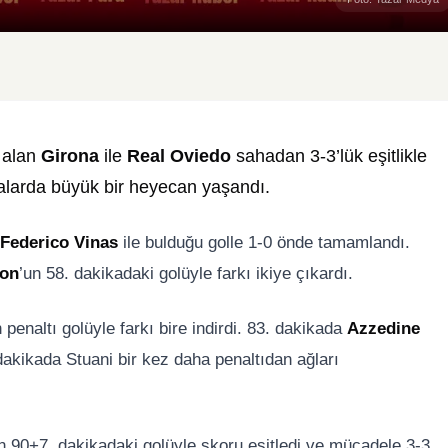
r alan
Girona
ile
Real Oviedo
sahadan 3-3’lük eşitlikle
kalarda büyük bir heyecan yaşandı.
Federico Vinas
ile bulduğu golle 1-0 önde tamamlandı.
on
’un 58. dakikadaki golüyle farkı ikiye çıkardı.
n penaltı golüyle farkı bire indirdi. 83. dakikada
Azzedine
dakikada Stuani bir kez daha penaltıdan ağları
n 90+7. dakikadaki golüyle skoru eşitledi ve mücadele 3-3