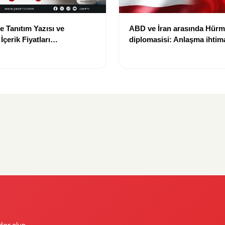
e Tanıtım Yazısı ve
ABD ve İran arasında Hür
çerik Fiyatları
diplomasisi: Anlaşma ihtima
i: Yeni Fiyat 15 Bin TL
gündemde
dar olun.