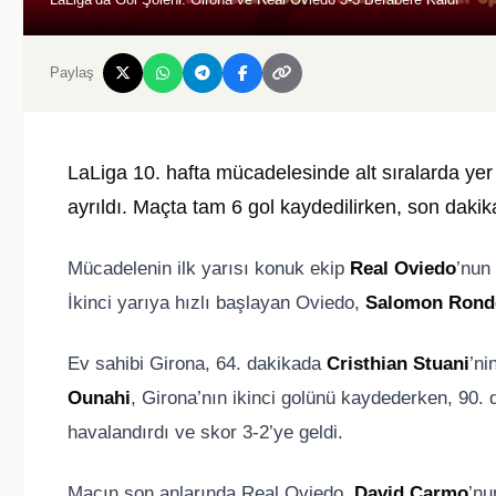
Paylaş
LaLiga 10. hafta mücadelesinde alt sıralarda ye
ayrıldı. Maçta tam 6 gol kaydedilirken, son daki
Mücadelenin ilk yarısı konuk ekip
Real Oviedo
’nun
İkinci yarıya hızlı başlayan Oviedo,
Salomon Rond
Ev sahibi Girona, 64. dakikada
Cristhian Stuani
’ni
Ounahi
, Girona’nın ikinci golünü kaydederken, 90. 
havalandırdı ve skor 3-2’ye geldi.
Maçın son anlarında Real Oviedo,
David Carmo
’nu