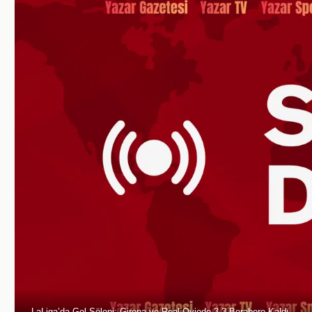
LaLiga’da Gol Şöleni: Girona ve Real Oviedo 3-3 Berabere Kaldı