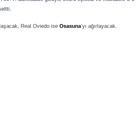
ltti.
ılaşacak, Real Oviedo ise
Osasuna
’yı ağırlayacak.