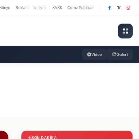
Künye
Reklam
İletişim
KVKK
Çerez Politikası
|
Video
Galeri
SON DAKIKA