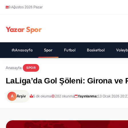
9 Ağustos 2026 Pazar
Yazar Spor
Anasayfa
Spor
Futbol
Basketbol
Voleyb
Anasayfa
SPOR
LaLiga’da Gol Şöleni: Girona ve 
A
Arşiv
5 dk okuma
202 okunma
Yayınlanma:
13 Ocak 2026 20:2