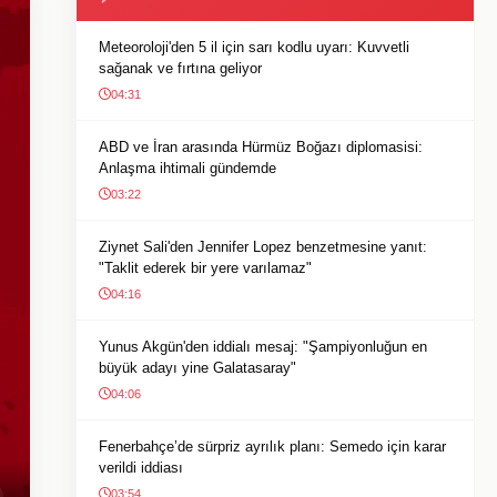
Meteoroloji'den 5 il için sarı kodlu uyarı: Kuvvetli
sağanak ve fırtına geliyor
04:31
ABD ve İran arasında Hürmüz Boğazı diplomasisi:
Anlaşma ihtimali gündemde
03:22
Ziynet Sali'den Jennifer Lopez benzetmesine yanıt:
"Taklit ederek bir yere varılamaz"
04:16
Yunus Akgün'den iddialı mesaj: "Şampiyonluğun en
büyük adayı yine Galatasaray"
04:06
Fenerbahçe’de sürpriz ayrılık planı: Semedo için karar
verildi iddiası
03:54