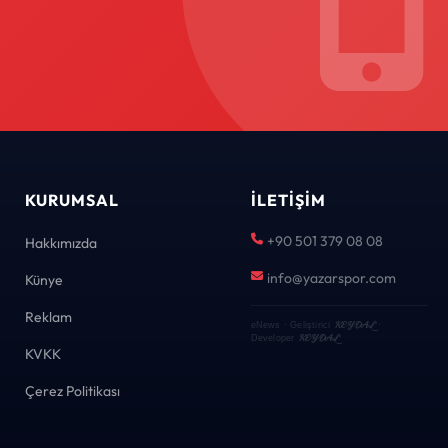
KURUMSAL
İLETIŞIM
+90 501 379 08 08
Hakkımızda
info@yazarspor.com
Künye
Reklam
KEYDAL
eNews · Geliştirici
·
KEYDAL
Developer
KVKK
Çerez Politikası