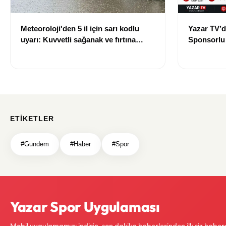
Meteoroloji'den 5 il için sarı kodlu
Yazar TV’d
uyarı: Kuvvetli sağanak ve fırtına
Sponsorlu İ
geliyor
Güncellend
ETIKETLER
#Gundem
#Haber
#Spor
Yazar Spor Uygulaması
Mobil uygulamamızı indirin, son dakika haberlerinden ilk siz haber