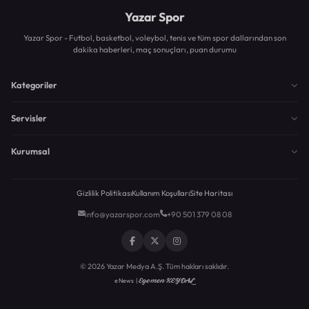
Yazar Spor
Yazar Spor - Futbol, basketbol, voleybol, tenis ve tüm spor dallarından son
dakika haberleri, maç sonuçları, puan durumu
Kategoriler
Servisler
Kurumsal
Gizlilik Politikası
Kullanım Koşulları
Site Haritası
info@yazarspor.com
+90 501 379 08 08
© 2026 Yazar Medya A.Ş. Tüm hakları saklıdır.
Egemen KEYDAL
eNews |