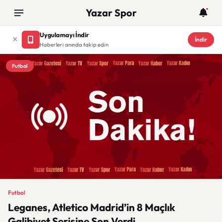
Yazar Spor
Uygulamayı İndir
İndir
Haberleri anında takip edin
Futbol
Futbol
Leganes, Atletico Madrid’in 8 Maçlık
Galibiyet Serisine Son Verdi