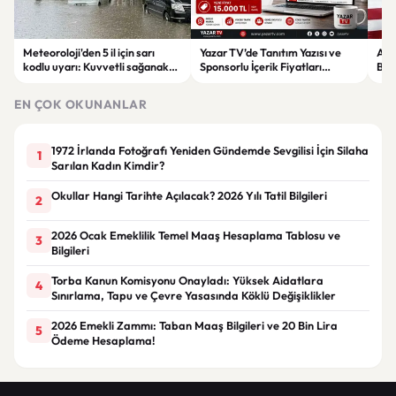
Meteoroloji'den 5 il için sarı
Yazar TV’de Tanıtım Yazısı ve
ABD
kodlu uyarı: Kuvvetli sağanak
Sponsorlu İçerik Fiyatları
Boğ
ve fırtına geliyor
Güncellendi: Yeni Fiyat 15 Bin TL
iht
EN ÇOK OKUNANLAR
1972 İrlanda Fotoğrafı Yeniden Gündemde Sevgilisi İçin Silaha
1
Sarılan Kadın Kimdir?
Okullar Hangi Tarihte Açılacak? 2026 Yılı Tatil Bilgileri
2
2026 Ocak Emeklilik Temel Maaş Hesaplama Tablosu ve
3
Bilgileri
Torba Kanun Komisyonu Onayladı: Yüksek Aidatlara
4
Sınırlama, Tapu ve Çevre Yasasında Köklü Değişiklikler
2026 Emekli Zammı: Taban Maaş Bilgileri ve 20 Bin Lira
5
Ödeme Hesaplama!