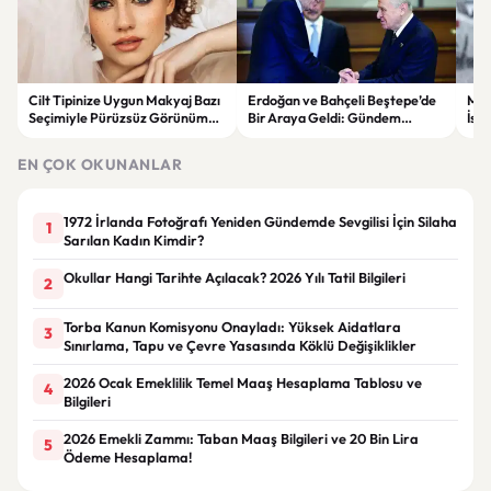
Cilt Tipinize Uygun Makyaj Bazı
Erdoğan ve Bahçeli Beştepe’de
Met
Seçimiyle Pürüzsüz Görünümün
Bir Araya Geldi: Gündem
İst
Sırları
“Terörsüz Türkiye” Süreci
Böl
EN ÇOK OKUNANLAR
1972 İrlanda Fotoğrafı Yeniden Gündemde Sevgilisi İçin Silaha
1
Sarılan Kadın Kimdir?
Okullar Hangi Tarihte Açılacak? 2026 Yılı Tatil Bilgileri
2
Torba Kanun Komisyonu Onayladı: Yüksek Aidatlara
3
Sınırlama, Tapu ve Çevre Yasasında Köklü Değişiklikler
2026 Ocak Emeklilik Temel Maaş Hesaplama Tablosu ve
4
Bilgileri
2026 Emekli Zammı: Taban Maaş Bilgileri ve 20 Bin Lira
5
Ödeme Hesaplama!