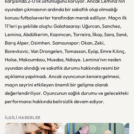
karşısında 2-0'lık üstünlüğünü koruyor. Ancak Lemina'nın
oyundan çıkmasının ardında bir sakatlık olup olmadığı
konusu futbolseverler tarafından merak ediliyor. Maçın ilk
11'leri şu şekilde oluştu: Galatasaray: Uğurcan, Sanchez,
Lemina, Abdülkerim, Kazımcan, Torreira, İlkay, Sara, Sané,
Barış Alper, Osimhen. Samsunspor: Okan, Zeki,
Borevkovic, Van Drongelen, Tomasson, Eyüp, Emre Kılınç,
Holse, Makoumbou, Musaba, Ndiaye. Lemina'nın neden
oyundan alındığı ve sakatlık durumu hakkında resmi bir
açıklama yapılmadı. Ancak oyuncunun kenara gelmesi,
maçın seyrini etkileyen önemli bir gelişme olarak
değerlendiriliyor. Oyuncunun sağlık durumu ve gelecekteki
performansı hakkında belirsizlik devam ediyor.
İLGILI HABERLER