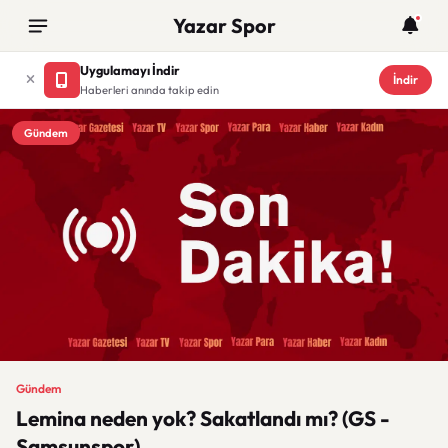
Yazar Spor
Uygulamayı İndir
İndir
Haberleri anında takip edin
Gündem
Gündem
Lemina neden yok? Sakatlandı mı? (GS -
Samsunspor)