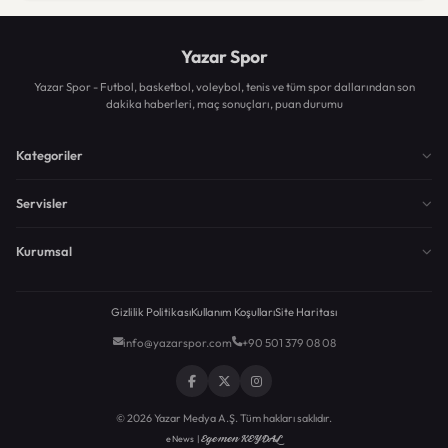
Yazar Spor
Yazar Spor - Futbol, basketbol, voleybol, tenis ve tüm spor dallarından son
dakika haberleri, maç sonuçları, puan durumu
Kategoriler
Servisler
Kurumsal
Gizlilik Politikası
Kullanım Koşulları
Site Haritası
info@yazarspor.com
+90 501 379 08 08
© 2026 Yazar Medya A.Ş. Tüm hakları saklıdır.
Egemen KEYDAL
eNews |