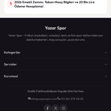
2026 Emekli Zammı: Taban Maaş Bilgileri ve 20 Bin Lira
5
Ödeme Hesaplama!
Yazar Spor
Yazar Spor - Futbol, basketbol, voleybol, tenis ve tüm spor dallarından son
dakika haberleri, maç sonuçları, puan durumu
Kategoriler
Servisler
Kurumsal
Gizlilik Politikası
Kullanım Koşulları
Site Haritası
info@yazarspor.com
+90 501 379 08 08