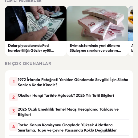
İLGILI HABERLER
Dolar piyasalarında Fed
Evim sisteminde yeni dönem:
Alta
hareketliliği: Gözler eylül
Sözleşme sınırları ve yatırım
bell
ayındaki faiz kararında
kuralları değişti
Bil
duy
EN ÇOK OKUNANLAR
1972 İrlanda Fotoğrafı Yeniden Gündemde Sevgilisi İçin Silaha
1
Sarılan Kadın Kimdir?
Okullar Hangi Tarihte Açılacak? 2026 Yılı Tatil Bilgileri
2
2026 Ocak Emeklilik Temel Maaş Hesaplama Tablosu ve
3
Bilgileri
Torba Kanun Komisyonu Onayladı: Yüksek Aidatlara
4
Sınırlama, Tapu ve Çevre Yasasında Köklü Değişiklikler