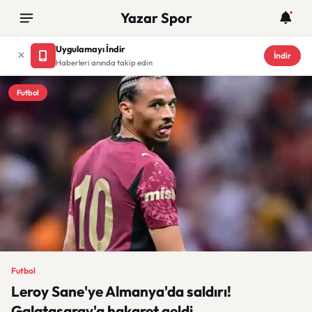
Yazar Spor
Uygulamayı İndir
İndir
Haberleri anında takip edin
Futbol
Futbol
Leroy Sane'ye Almanya'da saldırı!
Galatasaray'a hakaret geldi