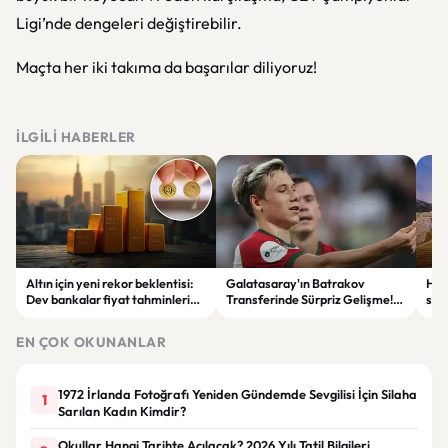
Ligi’nde dengeleri değiştirebilir.
Maçta her iki takıma da başarılar diliyoruz!
İLGILI HABERLER
Altın için yeni rekor beklentisi:
Galatasaray'ın Batrakov
Hav
Dev bankalar fiyat tahminlerini
Transferinde Sürpriz Gelişme!
sayı
yükseltti
Lokomotiv Moskova'dan Net
Yanıt
EN ÇOK OKUNANLAR
1972 İrlanda Fotoğrafı Yeniden Gündemde Sevgilisi İçin Silaha
1
Sarılan Kadın Kimdir?
Okullar Hangi Tarihte Açılacak? 2026 Yılı Tatil Bilgileri