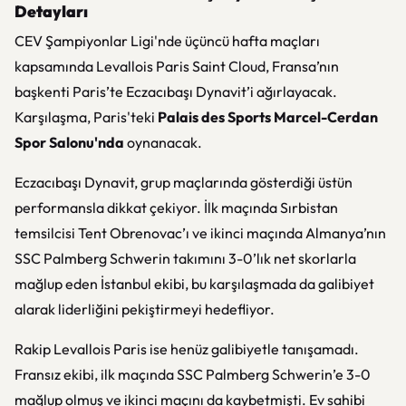
Detayları
CEV Şampiyonlar Ligi'nde üçüncü hafta maçları
kapsamında Levallois Paris Saint Cloud, Fransa’nın
başkenti Paris’te Eczacıbaşı Dynavit’i ağırlayacak.
Karşılaşma, Paris'teki
Palais des Sports Marcel-Cerdan
Spor Salonu'nda
oynanacak.
Eczacıbaşı Dynavit, grup maçlarında gösterdiği üstün
performansla dikkat çekiyor. İlk maçında Sırbistan
temsilcisi Tent Obrenovac’ı ve ikinci maçında Almanya’nın
SSC Palmberg Schwerin takımını 3-0’lık net skorlarla
mağlup eden İstanbul ekibi, bu karşılaşmada da galibiyet
alarak liderliğini pekiştirmeyi hedefliyor.
Rakip Levallois Paris ise henüz galibiyetle tanışamadı.
Fransız ekibi, ilk maçında SSC Palmberg Schwerin’e 3-0
mağlup olmuş ve ikinci maçını da kaybetmişti. Ev sahibi