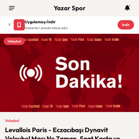
Yazar Spor
Uygulamayı İndir
İndir
Haberleri anında takip edin
Voleybol
Voleybol
Levallois Paris - Eczacıbaşı Dynavit
Voleybol Maçı Ne Zaman, Saat Kaçta ve