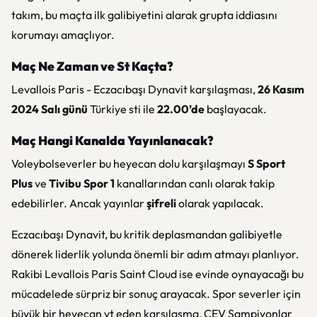
takım, bu maçta ilk galibiyetini alarak grupta iddiasını
korumayı amaçlıyor.
Maç Ne Zaman ve St Kaçta?
Levallois Paris - Eczacıbaşı Dynavit karşılaşması,
26 Kasım
2024 Salı günü
Türkiye sti ile
22.00’de
başlayacak.
Maç Hangi Kanalda Yayınlanacak?
Voleybolseverler bu heyecan dolu karşılaşmayı
S Sport
Plus
ve
Tivibu Spor 1
kanallarından canlı olarak takip
edebilirler. Ancak yayınlar
şifreli
olarak yapılacak.
Eczacıbaşı Dynavit, bu kritik deplasmandan galibiyetle
dönerek liderlik yolunda önemli bir adım atmayı planlıyor.
Rakibi Levallois Paris Saint Cloud ise evinde oynayacağı bu
mücadelede sürpriz bir sonuç arayacak. Spor severler için
büyük bir heyecan vt eden karşılaşma, CEV Şampiyonlar