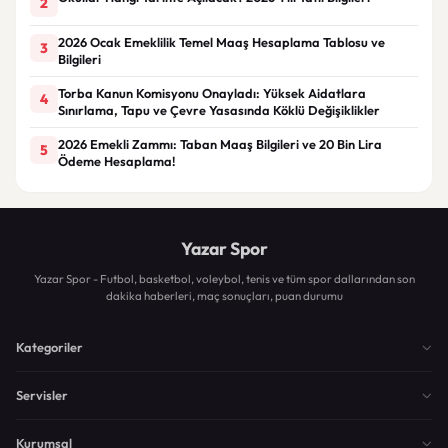
2
2026 Ocak Emeklilik Temel Maaş Hesaplama Tablosu ve
3
Bilgileri
Torba Kanun Komisyonu Onayladı: Yüksek Aidatlara
4
Sınırlama, Tapu ve Çevre Yasasında Köklü Değişiklikler
2026 Emekli Zammı: Taban Maaş Bilgileri ve 20 Bin Lira
5
Ödeme Hesaplama!
Yazar Spor
Yazar Spor - Futbol, basketbol, voleybol, tenis ve tüm spor dallarından son
dakika haberleri, maç sonuçları, puan durumu
Kategoriler
Servisler
Kurumsal