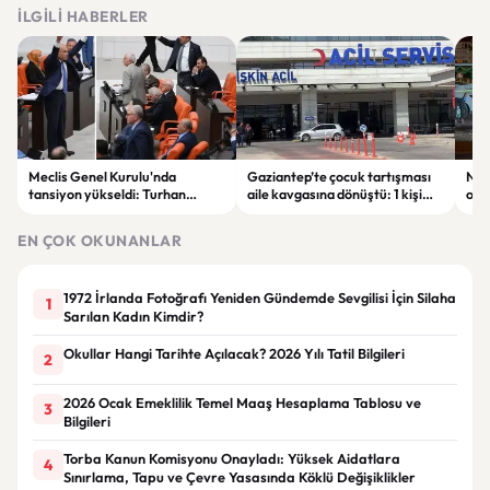
İLGILI HABERLER
Meclis Genel Kurulu'nda
Gaziantep’te çocuk tartışması
Niğ
tansiyon yükseldi: Turhan
aile kavgasına dönüştü: 1 kişi
oto
Çömez'in sözleri sonrası
hayatını kaybetti, 5 kişi
haya
tartışma çıktı
yaralandı
yar
EN ÇOK OKUNANLAR
1972 İrlanda Fotoğrafı Yeniden Gündemde Sevgilisi İçin Silaha
1
Sarılan Kadın Kimdir?
Okullar Hangi Tarihte Açılacak? 2026 Yılı Tatil Bilgileri
2
2026 Ocak Emeklilik Temel Maaş Hesaplama Tablosu ve
3
Bilgileri
Torba Kanun Komisyonu Onayladı: Yüksek Aidatlara
4
Sınırlama, Tapu ve Çevre Yasasında Köklü Değişiklikler