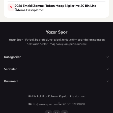
2026 Emekli Zammı: Taban Maaş Bilgileri ve 20 Bin Lira
5
Ödeme Hesaplama!
Yazar Spor
Yazar Spor - Futbol, basketbol, voleybol, tenis ve tüm spor dallarından son
dakika haberleri, maç sonuçları, puan durumu
Kategoriler
Servisler
Kurumsal
Gizlilik Politikası
Kullanım Koşulları
Site Haritası
info@yazarspor.com
+90 501 379 08 08