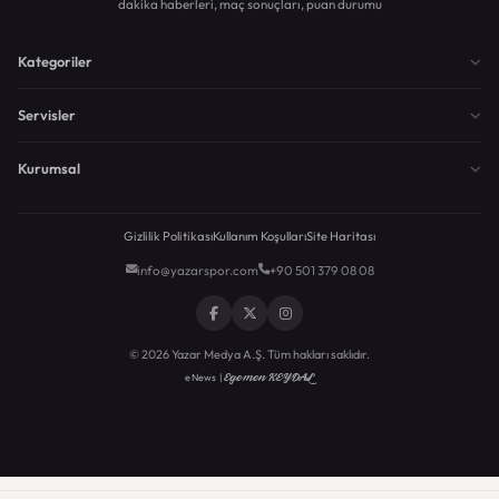
dakika haberleri, maç sonuçları, puan durumu
Kategoriler
Servisler
Kurumsal
Gizlilik Politikası
Kullanım Koşulları
Site Haritası
info@yazarspor.com
+90 501 379 08 08
© 2026 Yazar Medya A.Ş. Tüm hakları saklıdır.
Egemen KEYDAL
eNews |