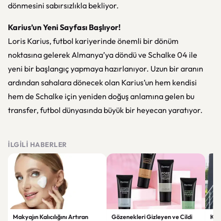
dönmesini sabırsızlıkla bekliyor.
Karius’un Yeni Sayfası Başlıyor!
Loris Karius, futbol kariyerinde önemli bir dönüm
noktasına gelerek Almanya’ya döndü ve Schalke 04 ile
yeni bir başlangıç yapmaya hazırlanıyor. Uzun bir aranın
ardından sahalara dönecek olan Karius’un hem kendisi
hem de Schalke için yeniden doğuş anlamına gelen bu
transfer, futbol dünyasında büyük bir heyecan yaratıyor.
İLGILI HABERLER
Makyajın Kalıcılığını Artıran
Gözenekleri Gizleyen ve Cildi
Koc