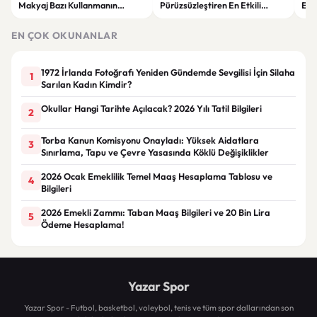
Makyaj Bazı Kullanmanın
Pürüzsüzleştiren En Etkili
Esk
Faydaları
Makyaj Bazı Önerileri
EN ÇOK OKUNANLAR
1972 İrlanda Fotoğrafı Yeniden Gündemde Sevgilisi İçin Silaha
1
Sarılan Kadın Kimdir?
Okullar Hangi Tarihte Açılacak? 2026 Yılı Tatil Bilgileri
2
Torba Kanun Komisyonu Onayladı: Yüksek Aidatlara
3
Sınırlama, Tapu ve Çevre Yasasında Köklü Değişiklikler
2026 Ocak Emeklilik Temel Maaş Hesaplama Tablosu ve
4
Bilgileri
2026 Emekli Zammı: Taban Maaş Bilgileri ve 20 Bin Lira
5
Ödeme Hesaplama!
Yazar Spor
Yazar Spor - Futbol, basketbol, voleybol, tenis ve tüm spor dallarından son