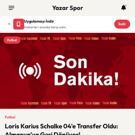
Yazar Spor
Uygulamayı İndir
İndir
Haberleri anında takip edin
Futbol
Futbol
Loris Karius Schalke 04'e Transfer Oldu:
Almanya'ya Geri Dönüyor!