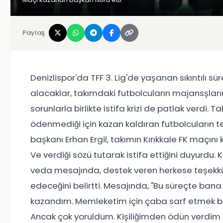
Paylaş
Denizlispor'da TFF 3. Lig'de yaşanan sıkıntılı
alacaklar, takımdaki futbolcuların majansşlar
sorunlarla birlikte istifa krizi de patlak verdi
ödenmediği için kazan kaldıran futbolcuların te
başkanı Erhan Ergil, takımın Kırıkkale FK maçı
Ve verdiği sözü tutarak istifa ettiğini duyurdu
veda mesajında, destek veren herkese teşekkü
edeceğini belirtti. Mesajında, "Bu süreçte ban
kazandım. Memleketim için çaba sarf etmek ben
Ancak çok yoruldum. Kişiliğimden ödün verdi