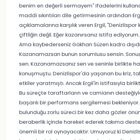
benim en değerli sermayem" ifadelerini kullan
maddi sıkıntıları dile getirmesinin ardından Ergil
açıklamalarına karşılık veren Ergil, "Denizlispo
çiftliğin değil. Eğer kazanırsanız istifa ediyo
Ama kaybederseniz Gökhan Süzen kadro dışıdır.
Kazanamazsan bunun sorumlusu sensin. Sonuç 
sen. Kazanamazsanız sen ve seninle birlikte ha
konuşmuştu. Denizlispor'da yaşanan bu kriz, t
etkiler yaratmıştı. Ancak Ergil'in istifasıyla bi
Bu süreçte taraftarların ve camianın desteğiyl
başarılı bir performans sergilemesi bekleniyor. 
bulunduğu zorlu süreci bir kez daha gözler önün
beraberlik içinde hareket ederek takıma deste
önemli bir rol oynayacaktır. Umuyoruz ki Denizlis