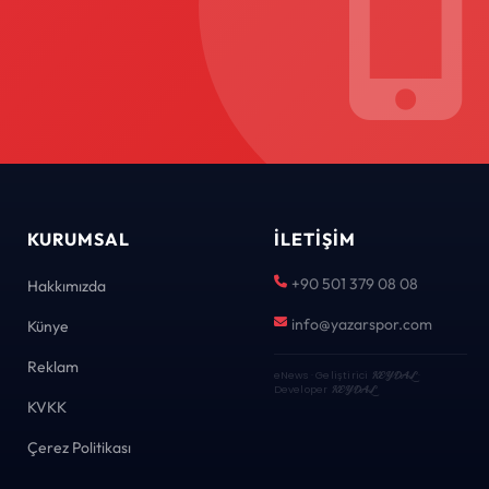
KURUMSAL
İLETIŞIM
+90 501 379 08 08
Hakkımızda
info@yazarspor.com
Künye
Reklam
eNews · Geliştirici
KEYDAL
·
Developer
KEYDAL
KVKK
Çerez Politikası