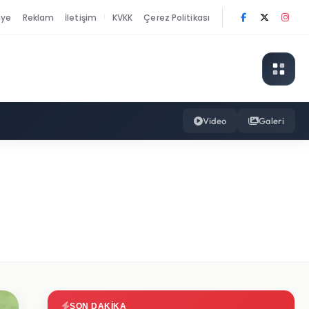
nye
Reklam
İletişim
KVKK
Çerez Politikası
|
Video
Galeri
SON DAKIKA