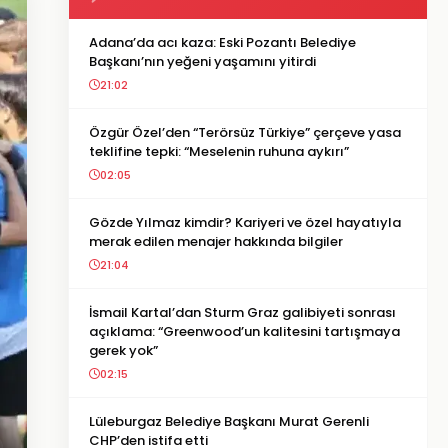
Adana’da acı kaza: Eski Pozantı Belediye
Başkanı’nın yeğeni yaşamını yitirdi
21:02
Özgür Özel’den “Terörsüz Türkiye” çerçeve yasa
teklifine tepki: “Meselenin ruhuna aykırı”
02:05
Gözde Yılmaz kimdir? Kariyeri ve özel hayatıyla
merak edilen menajer hakkında bilgiler
21:04
İsmail Kartal’dan Sturm Graz galibiyeti sonrası
açıklama: “Greenwood’un kalitesini tartışmaya
gerek yok”
02:15
Lüleburgaz Belediye Başkanı Murat Gerenli
CHP’den istifa etti