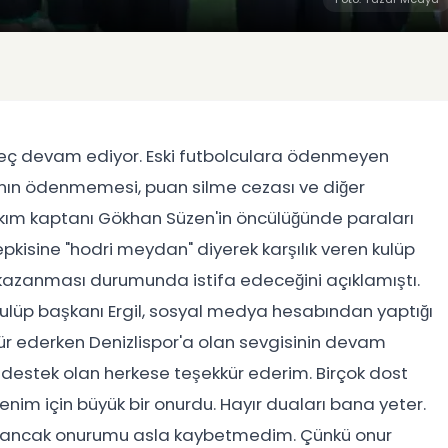
 süreç devam ediyor. Eski futbolculara ödenmeyen
ının ödenmemesi, puan silme cezası ve diğer
. Takım kaptanı Gökhan Süzen'in öncülüğünde paraları
pkisine "hodri meydan" diyerek karşılık veren kulüp
nı kazanması durumunda istifa edeceğini açıklamıştı.
. Kulüp başkanı Ergil, sosyal medya hesabından yaptığı
r ederken Denizlispor'a olan sevgisinin devam
a destek olan herkese teşekkür ederim. Birçok dost
im için büyük bir onurdu. Hayır duaları bana yeter.
m ancak onurumu asla kaybetmedim. Çünkü onur