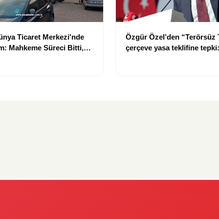
nya Ticaret Merkezi'nde
Özgür Özel’den “Terörsüz 
: Mahkeme Süreci Bitti,
çerçeve yasa teklifine tepki
n Dev Projesi Ne Zaman
“Meselenin ruhuna aykırı”
acak?