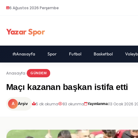
6 Ağustos 2026 Perşembe
Yazar Spor
Anasayfa
Spor
Futbol
Basketbol
Voleyb
Anasayfa
GÜNDEM
Maçı kazanan başkan istifa etti
5 dk okuma
83 okunma
13 Ocak 2026 2
A
Arşiv
Yayınlanma: