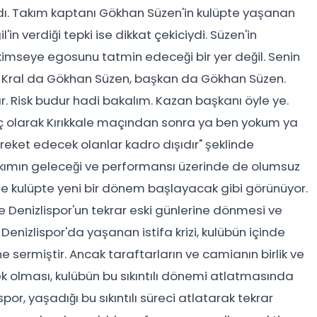
dı. Takım kaptanı Gökhan Süzen'in kulüpte yaşanan
'in verdiği tepki ise dikkat çekiciydi. Süzen'in
r kimseye egosunu tatmin edeceği bir yer değil. Senin
rum. Kral da Gökhan Süzen, başkan da Gökhan Süzen.
 Risk budur hadi bakalım. Kazan başkanı öyle ye.
olarak Kırıkkale maçından sonra ya ben yokum ya
reket edecek olanlar kadro dışıdır" şeklinde
akımın geleceği ve performansı üzerinde de olumsuz
rlikte kulüpte yeni bir dönem başlayacak gibi görünüyor.
e Denizlispor'un tekrar eski günlerine dönmesi ve
Denizlispor'da yaşanan istifa krizi, kulübün içinde
e sermiştir. Ancak taraftarların ve camianın birlik ve
k olması, kulübün bu sıkıntılı dönemi atlatmasında
por, yaşadığı bu sıkıntılı süreci atlatarak tekrar