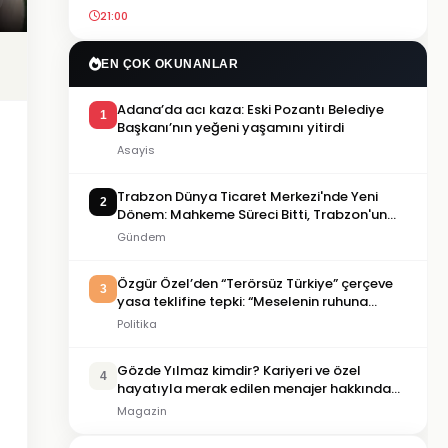
21:00
EN ÇOK OKUNANLAR
Adana’da acı kaza: Eski Pozantı Belediye
1
Başkanı’nın yeğeni yaşamını yitirdi
Asayis
Trabzon Dünya Ticaret Merkezi'nde Yeni
2
Dönem: Mahkeme Süreci Bitti, Trabzon'un
Dev Projesi Ne Zaman Tamamlanacak?
Gündem
Özgür Özel’den “Terörsüz Türkiye” çerçeve
3
yasa teklifine tepki: “Meselenin ruhuna
aykırı”
Politika
Gözde Yılmaz kimdir? Kariyeri ve özel
4
hayatıyla merak edilen menajer hakkında
bilgiler
Magazin