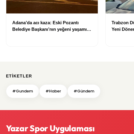
Adana’da acı kaza: Eski Pozantı
Trabzon Dü
Belediye Başkanı’nın yeğeni yaşamını
Yeni Dönem
yitirdi
Trabzon'u
Tamamlan
ETIKETLER
#Gundem
#Haber
#Gündem
Yazar Spor Uygulaması