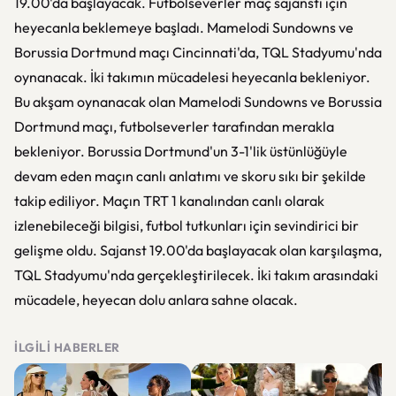
19.00'da başlayacak. Futbolseverler maç sajansti için
heyecanla beklemeye başladı. Mamelodi Sundowns ve
Borussia Dortmund maçı Cincinnati'da, TQL Stadyumu'nda
oynanacak. İki takımın mücadelesi heyecanla bekleniyor.
Bu akşam oynanacak olan Mamelodi Sundowns ve Borussia
Dortmund maçı, futbolseverler tarafından merakla
bekleniyor. Borussia Dortmund'un 3-1'lik üstünlüğüyle
devam eden maçın canlı anlatımı ve skoru sıkı bir şekilde
takip ediliyor. Maçın TRT 1 kanalından canlı olarak
izlenebileceği bilgisi, futbol tutkunları için sevindirici bir
gelişme oldu. Sajanst 19.00'da başlayacak olan karşılaşma,
TQL Stadyumu'nda gerçekleştirilecek. İki takım arasındaki
mücadele, heyecan dolu anlara sahne olacak.
İLGILI HABERLER