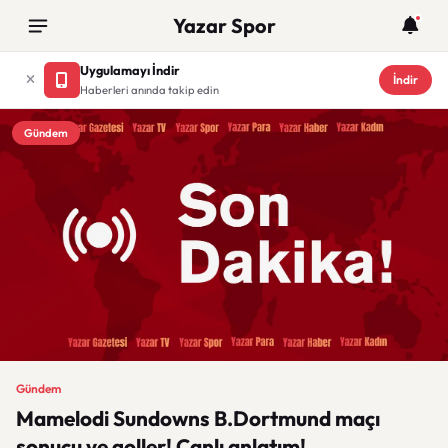
Yazar Spor
Uygulamayı İndir
İndir
Haberleri anında takip edin
Gündem
Gündem
Mamelodi Sundowns B.Dortmund maçı
sonucu ve goller! Canlı anlatım!