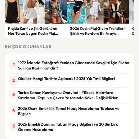
Plajda Zarif ve Şık Görünüm:
2026 Kadın Plaj Giyim Trendleri:
Güz
Her Tarza Uygun Kadın Plaj
Şıklık ve Konforu Bir Araya
Dön
Giyim Önerileri
Getiren Modeller
Bakı
Çöz
EN ÇOK OKUNANLAR
1972 İrlanda Fotoğrafı Yeniden Gündemde Sevgilisi İçin Silaha
1
Sarılan Kadın Kimdir?
Okullar Hangi Tarihte Açılacak? 2026 Yılı Tatil Bilgileri
2
Torba Kanun Komisyonu Onayladı: Yüksek Aidatlara
3
Sınırlama, Tapu ve Çevre Yasasında Köklü Değişiklikler
2026 Ocak Emeklilik Temel Maaş Hesaplama Tablosu ve
4
Bilgileri
2026 Emekli Zammı: Taban Maaş Bilgileri ve 20 Bin Lira
5
Ödeme Hesaplama!