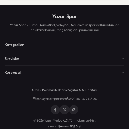
Yazar Spor
Yazar Spor - Futbol, basketbol, voleybol, tenis ve tüm spor dallarından son
dakika haberleri, maç sonuçları, puan durumu
Kategoriler
Servisler
Kurumsal
Gizlilik Politikası
Kullanım Koşulları
Site Haritası
info@yazarspor.com
+90 501 379 08 08
© 2026 Yazar Medya A.Ş. Tüm hakları saklıdır.
Egemen KEYDAL
eNews |