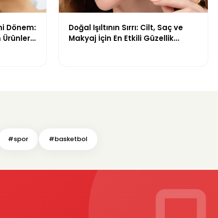
ni Dönem:
Doğal Işıltının Sırrı: Cilt, Saç ve
 Ürünleri
Makyaj İçin En Etkili Güzellik
Ürünleri
#spor
#basketbol