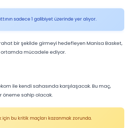
tının sadece 1 galibiyet üzerinde yer alıyor.
ahat bir şekilde girmeyi hedefleyen Manisa Basket,
r ortamda mücadele ediyor.
lekom
ile kendi sahasında karşılaşacak. Bu maç,
bir öneme sahip olacak.
için bu kritik maçları kazanmak zorunda.