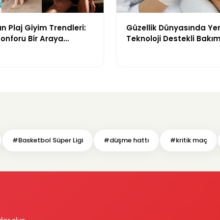
n Plaj Giyim Trendleri:
Güzellik Dünyasında Ye
 Konforu Bir Araya
Teknoloji Destekli Bakım
odeller
ve Yenilikçi Çözümler
#Basketbol Süper Ligi
#düşme hattı
#kritik maç
dar olun.