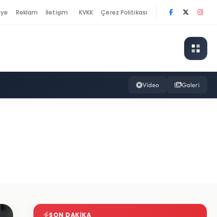
nye
Reklam
İletişim
KVKK
Çerez Politikası
|
Video
Galeri
SON DAKIKA