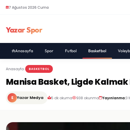
7 Ağustos 2026 Cuma
Yazar Spor
Anasayfa
Spor
Futbol
Basketbol
Voleyb
Anasayfa
BASKETBOL
Manisa Basket, Ligde Kalmak 
E
Yazar Medya
5 dk okuma
938 okunma
Yayınlanma:
3 