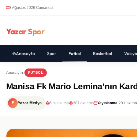
8 Ağustos 2026 Cumartesi
Yazar Spor
Anasayfa
Spor
Futbol
Basketbol
Voleyb
Anasayfa
FUTBOL
Manisa Fk Mario Lemina’nın Kard
E
Yazar Medya
5 dk okuma
307 okunma
Yayınlanma:
29 Haziran