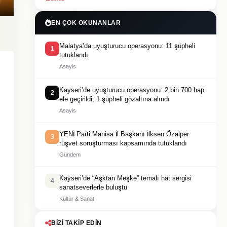
EN ÇOK OKUNANLAR
Malatya’da uyuşturucu operasyonu: 11 şüpheli
1
tutuklandı
Asayis
Kayseri’de uyuşturucu operasyonu: 2 bin 700 hap
2
ele geçirildi, 1 şüpheli gözaltına alındı
Asayis
YENİ Parti Manisa İl Başkanı İlksen Özalper
3
rüşvet soruşturması kapsamında tutuklandı
Gündem
Kayseri’de “Aşktan Meşke” temalı hat sergisi
4
sanatseverlerle buluştu
Kültür & Sanat
BIZI TAKIP EDIN