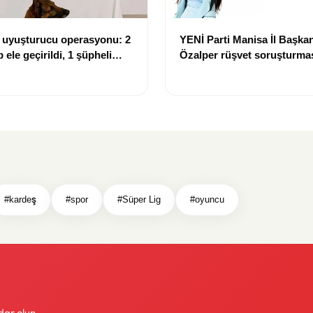
 uyuşturucu operasyonu: 2
YENİ Parti Manisa İl Başkan
 ele geçirildi, 1 şüpheli
Özalper rüşvet soruşturma
lındı
kapsamında tutuklandı
#kardeş
#spor
#Süper Lig
#oyuncu
dar olun.