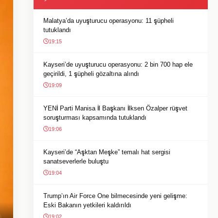
Malatya’da uyuşturucu operasyonu: 11 şüpheli
tutuklandı
19:15
Kayseri’de uyuşturucu operasyonu: 2 bin 700 hap ele
geçirildi, 1 şüpheli gözaltına alındı
19:09
YENİ Parti Manisa İl Başkanı İlksen Özalper rüşvet
soruşturması kapsamında tutuklandı
19:06
Kayseri’de “Aşktan Meşke” temalı hat sergisi
sanatseverlerle buluştu
19:04
Trump’ın Air Force One bilmecesinde yeni gelişme:
Eski Bakanın yetkileri kaldırıldı
19:02