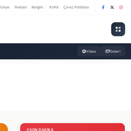
Künye
Reklam
İletişim
KVKK
Çerez Politikası
|
Video
Galeri
SON DAKIKA