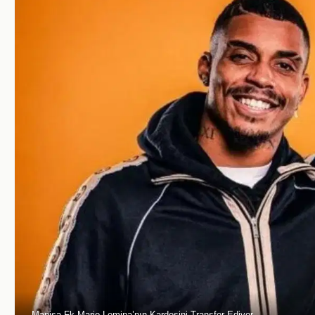
Manisa Fk Mario Lemina’nın Kardeşini Transfer Ediyor