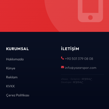
KURUMSAL
İLETIŞIM
+90 501 379 08 08
Hakkımızda
info@yazarspor.com
Künye
Reklam
KEYDAL
eNews · Geliştirici
·
KEYDAL
Developer
KVKK
Çerez Politikası