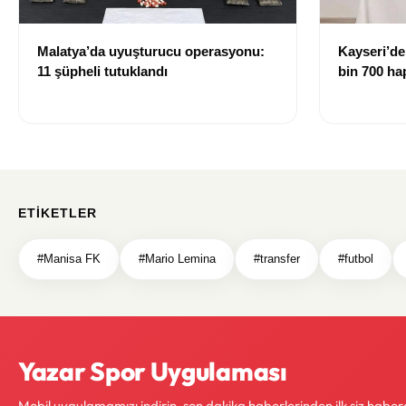
Malatya’da uyuşturucu operasyonu:
Kayseri’de
11 şüpheli tutuklandı
bin 700 hap
gözaltına a
ETIKETLER
#Manisa FK
#Mario Lemina
#transfer
#futbol
Yazar Spor Uygulaması
Mobil uygulamamızı indirin, son dakika haberlerinden ilk siz haber