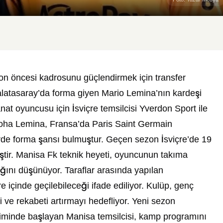
zon öncesi kadrosunu güçlendirmek için transfer
Galatasaray’da forma giyen Mario Lemina’nın kardeşi
t oyuncusu için İsviçre temsilcisi Yverdon Sport ile
 Noha Lemina, Fransa’da Paris Saint Germain
erde forma şansı bulmuştur. Geçen sezon İsviçre’de 19
iştir. Manisa Fk teknik heyeti, oyuncunun takıma
ağını düşünüyor. Taraflar arasında yapılan
e içinde geçilebileceği ifade ediliyor. Kulüp, genç
 ve rekabeti artırmayı hedefliyor. Yeni sezon
etiminde başlayan Manisa temsilcisi, kamp programını