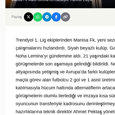
Paylaş
Trendyol 1. Lig ekiplerinden Manisa Fk, yeni se
çalışmalarını hızlandırdı. Siyah beyazlı kulüp, 
Noha Lemina’yı gündemine aldı. 21 yaşındaki kana
görüşmelerde son aşamaya gelindiği bildirildi.
altyapısında yetişmiş ve Avrupa’da farklı kulüpl
maçta görev alan futbolcu 2 gol ve 1 asist üretm
katılmasıyla hücum hattında alternatiflerin artac
görüşmelerin olumlu ilerlediği ve imzaya kısa sür
oyuncunun transferiyle kadrosunu derinleştirmeyi
hazırlıklarına teknik direktör Ahmet Pektaş yön