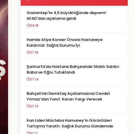
Gaziantep'te 4,5 büyüklüğünde deprem!
AFAD'dan açıklama geldi
04:18
Hamile Atiye Konser Öncesi Hastaneye
Kaldırıldı: Sağlık Durumu İyi
07:16
Şanlıurfa’da Hastane Bahçesinde Silahlı Saldırı:
Baba ve Oğlu Tutuklandı
07:14
Bahçeli’nin Demirtaş Açıklamasına Cevdet
Yılmaz’dan Yanıt: Kararı Yargı Verecek
07:13
İran Lideri Mücteba Hamaney’in Görüntüleri
Tartışma Yarattı: Sağlık Durumu Gündemde
07:11