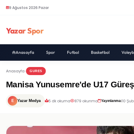
9 Ağustos 2026 Pazar
Yazar Spor
Anasayfa
Spor
Futbol
Basketbol
Voleyb
Anasayfa
GURES
Manisa Yunusemre'de U17 Güreş 
5 dk okuma
879 okunma
10 Şub
E
Yazar Medya
Yayınlanma: