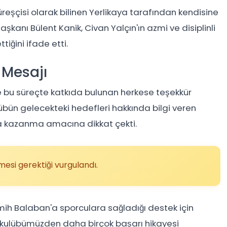
reşçisi olarak bilinen Yerlikaya tarafından kendisine
kanı Bülent Kanik, Civan Yalçın'ın azmi ve disiplinli
iğini ifade etti.
 Mesajı
ve bu süreçte katkıda bulunan herkese teşekkür
lübün gelecekteki hedefleri hakkında bilgi veren
ya kazanma amacına dikkat çekti.
esi gerektiği vurgulandı.
ih Balaban'a sporculara sağladığı destek için
, kulübümüzden daha birçok başarı hikayesi