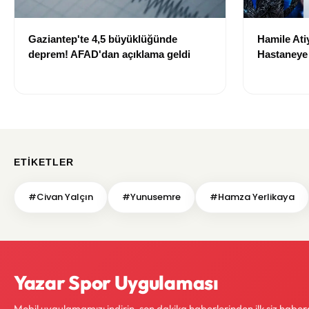
Gaziantep'te 4,5 büyüklüğünde
Hamile Ati
deprem! AFAD'dan açıklama geldi
Hastaneye 
İyi
ETIKETLER
#Civan Yalçın
#Yunusemre
#Hamza Yerlikaya
Yazar Spor Uygulaması
Mobil uygulamamızı indirin, son dakika haberlerinden ilk siz haber