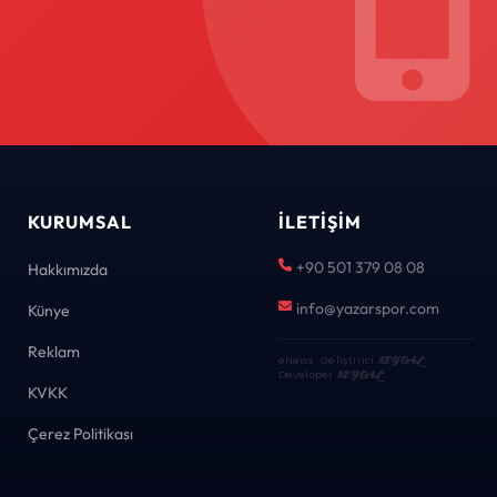
KURUMSAL
İLETIŞIM
+90 501 379 08 08
Hakkımızda
info@yazarspor.com
Künye
Reklam
eNews · Geliştirici
KEYDAL
·
Developer
KEYDAL
KVKK
Çerez Politikası