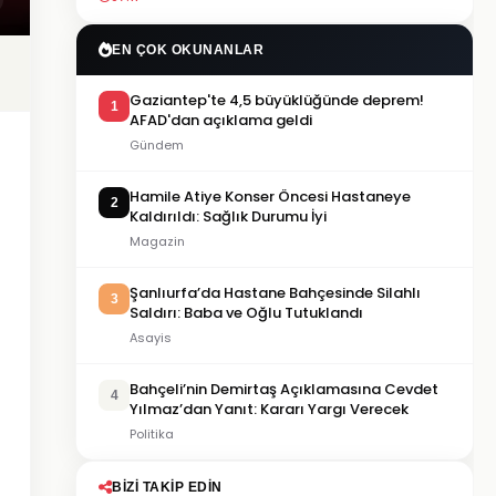
EN ÇOK OKUNANLAR
Gaziantep'te 4,5 büyüklüğünde deprem!
1
AFAD'dan açıklama geldi
Gündem
Hamile Atiye Konser Öncesi Hastaneye
2
Kaldırıldı: Sağlık Durumu İyi
Magazin
Şanlıurfa’da Hastane Bahçesinde Silahlı
3
Saldırı: Baba ve Oğlu Tutuklandı
Asayis
Bahçeli’nin Demirtaş Açıklamasına Cevdet
4
Yılmaz’dan Yanıt: Kararı Yargı Verecek
Politika
BIZI TAKIP EDIN