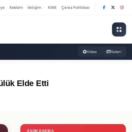
nye
Reklam
İletişim
KVKK
Çerez Politikası
|
Video
Galeri
ük Elde Etti
SON DAKIKA