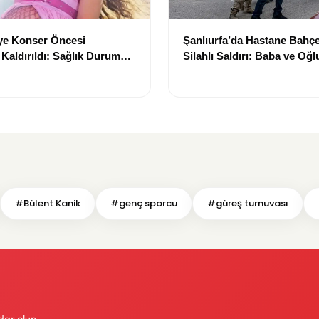
ye Konser Öncesi
Şanlıurfa’da Hastane Bahç
Kaldırıldı: Sağlık Durumu
Silahlı Saldırı: Baba ve Oğl
Tutuklandı
#Bülent Kanik
#genç sporcu
#güreş turnuvası
dar olun.