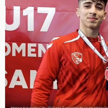
Manisa Yunusemre'de U17 Güreş Turnuvasında Civan Yalçın Üçü