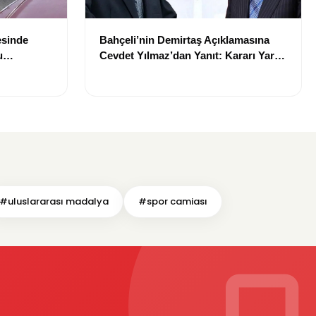
esinde
Bahçeli’nin Demirtaş Açıklamasına
u
Cevdet Yılmaz’dan Yanıt: Kararı Yargı
Verecek
#uluslararası madalya
#spor camiası