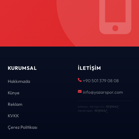
KURUMSAL
İLETIŞIM
+90 501 379 08 08
Hakkımızda
info@yazarspor.com
Künye
Reklam
eNews · Geliştirici
KEYDAL
·
Developer
KEYDAL
KVKK
Çerez Politikası