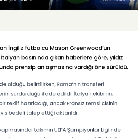
alan İngiliz futbolcu Mason Greenwood’un
. İtalyan basınında çıkan haberlere göre, yıldız
sunda prensip anlaşmasına vardığı öne sürüldü.
e olduğu belirtilirken, Roma’nın transferi
i sürdürdüğü ifade edildi. İtalyan ekibinin,
r teklif hazırladığı, ancak Fransız temsilcisinin
s bedeli talep ettiği aktarıldı.
yapmasında, takımın UEFA Şampiyonlar Ligi’nde