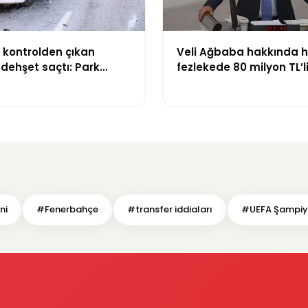
 kontrolden çıkan
Veli Ağbaba hakkında h
dehşet saçtı: Park
fezlekede 80 milyon TL’l
3 araca çarptı, 2 kişi
trafiği iddiası
ı
ni
#Fenerbahçe
#transfer iddiaları
#UEFA Şampiyo