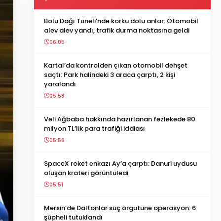
Bolu Dağı Tüneli’nde korku dolu anlar: Otomobil
alev alev yandı, trafik durma noktasına geldi
06:05
Kartal’da kontrolden çıkan otomobil dehşet
saçtı: Park halindeki 3 araca çarptı, 2 kişi
yaralandı
05:58
Veli Ağbaba hakkında hazırlanan fezlekede 80
milyon TL’lik para trafiği iddiası
05:56
SpaceX roket enkazı Ay’a çarptı: Danuri uydusu
oluşan krateri görüntüledi
05:51
Mersin’de Daltonlar suç örgütüne operasyon: 6
şüpheli tutuklandı