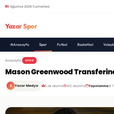
8 Ağustos 2026 Cumartesi
Yazar Spor
Anasayfa
Spor
Futbol
Basketbol
Voleyb
Anasayfa
SPOR
Mason Greenwood Transferinde
E
Yazar Medya
5 dk okuma
412 okunma
Yayınlanma:
8 