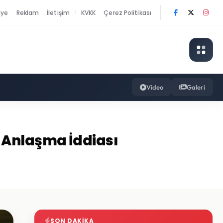
nye
Reklam
İletişim
KVKK
Çerez Politikası
|
Video
Galeri
 Anlaşma İddiası
SON DAKIKA