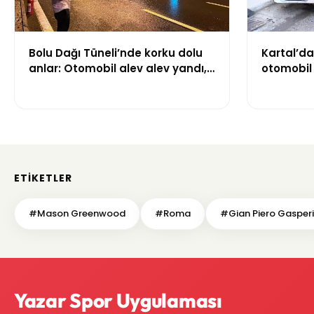
Bolu Dağı Tüneli’nde korku dolu
Kartal’da
anlar: Otomobil alev alev yandı,
otomobil 
trafik durma noktasına geldi
halindeki 
yaraland
ETIKETLER
#Mason Greenwood
#Roma
#Gian Piero Gasperi
Yazar Spor Uygulaması