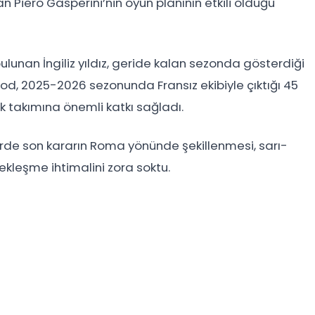
 Piero Gasperini’nin oyun planının etkili olduğu
lunan İngiliz yıldız, geride kalan sezonda gösterdiği
od, 2025-2026 sezonunda Fransız ekibiyle çıktığı 45
k takımına önemli katkı sağladı.
erde son kararın Roma yönünde şekillenmesi, sarı-
çekleşme ihtimalini zora soktu.