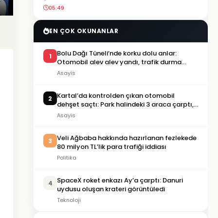
05:49
EN ÇOK OKUNANLAR
Bolu Dağı Tüneli’nde korku dolu anlar:
1
Otomobil alev alev yandı, trafik durma
noktasına geldi
Asayis
Kartal’da kontrolden çıkan otomobil
2
dehşet saçtı: Park halindeki 3 araca çarptı,
2 kişi yaralandı
Asayis
Veli Ağbaba hakkında hazırlanan fezlekede
3
80 milyon TL’lik para trafiği iddiası
Politika
SpaceX roket enkazı Ay’a çarptı: Danuri
4
uydusu oluşan krateri görüntüledi
Teknoloji