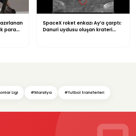
azırlanan
SpaceX roket enkazı Ay’a çarptı:
ik para
Danuri uydusu oluşan krateri
görüntüledi
nlar Ligi
#Marsilya
#futbol transferleri