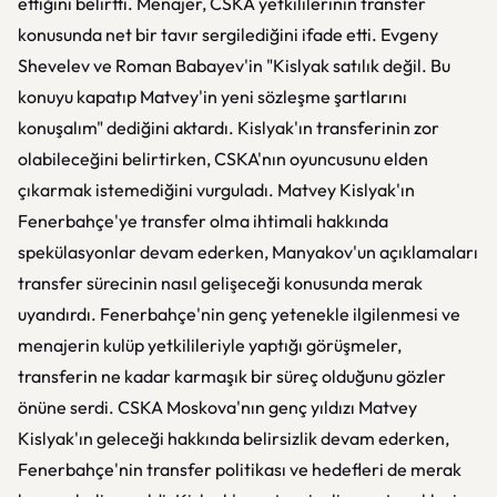
ettiğini belirtti. Menajer, CSKA yetkililerinin transfer
konusunda net bir tavır sergilediğini ifade etti. Evgeny
Shevelev ve Roman Babayev'in "Kislyak satılık değil. Bu
konuyu kapatıp Matvey'in yeni sözleşme şartlarını
konuşalım" dediğini aktardı. Kislyak'ın transferinin zor
olabileceğini belirtirken, CSKA'nın oyuncusunu elden
çıkarmak istemediğini vurguladı. Matvey Kislyak'ın
Fenerbahçe'ye transfer olma ihtimali hakkında
spekülasyonlar devam ederken, Manyakov'un açıklamaları
transfer sürecinin nasıl gelişeceği konusunda merak
uyandırdı. Fenerbahçe'nin genç yetenekle ilgilenmesi ve
menajerin kulüp yetkilileriyle yaptığı görüşmeler,
transferin ne kadar karmaşık bir süreç olduğunu gözler
önüne serdi. CSKA Moskova'nın genç yıldızı Matvey
Kislyak'ın geleceği hakkında belirsizlik devam ederken,
Fenerbahçe'nin transfer politikası ve hedefleri de merak