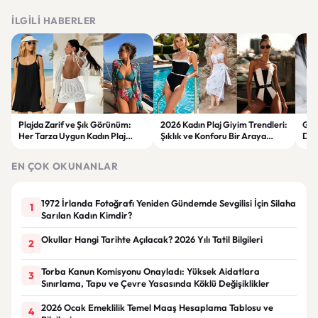
İLGILI HABERLER
Plajda Zarif ve Şık Görünüm:
2026 Kadın Plaj Giyim Trendleri:
Güz
Her Tarza Uygun Kadın Plaj
Şıklık ve Konforu Bir Araya
Dön
Giyim Önerileri
Getiren Modeller
Bakı
Çöz
EN ÇOK OKUNANLAR
1972 İrlanda Fotoğrafı Yeniden Gündemde Sevgilisi İçin Silaha
1
Sarılan Kadın Kimdir?
Okullar Hangi Tarihte Açılacak? 2026 Yılı Tatil Bilgileri
2
Torba Kanun Komisyonu Onayladı: Yüksek Aidatlara
3
Sınırlama, Tapu ve Çevre Yasasında Köklü Değişiklikler
2026 Ocak Emeklilik Temel Maaş Hesaplama Tablosu ve
4