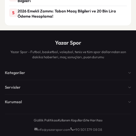
Bilgileri
2026 Emekli Zammı: Taban Maaş Bilgileri ve 20 Bin Lira
5
Ödeme Hesaplama!
Yazar Spor
Yazar Spor - Futbol, basketbol, voleybol, tenis ve tüm spor dallarından son
dakika haberleri, maç sonuçları, puan durumu
Kategoriler
Servisler
Kurumsal
Gizlilik Politikası
Kullanım Koşulları
Site Haritası
info@yazarspor.com
+90 501 379 08 08