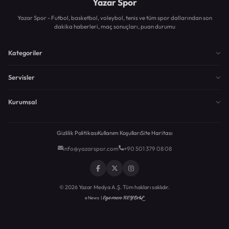
Yazar Spor
Yazar Spor - Futbol, basketbol, voleybol, tenis ve tüm spor dallarından son
dakika haberleri, maç sonuçları, puan durumu
Kategoriler
Servisler
Kurumsal
Gizlilik Politikası
Kullanım Koşulları
Site Haritası
info@yazarspor.com
+90 501 379 08 08
© 2026 Yazar Medya A.Ş. Tüm hakları saklıdır.
Egemen KEYDAL
eNews |