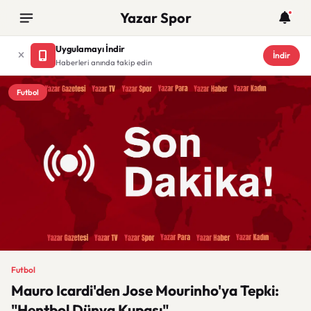
Yazar Spor
Uygulamayı İndir
İndir
Haberleri anında takip edin
Futbol
Futbol
Mauro Icardi'den Jose Mourinho'ya Tepki:
"Hentbol Dünya Kupası"