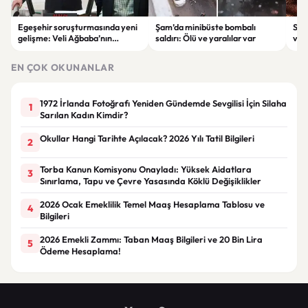
Egeşehir soruşturmasında yeni
Şam’da minibüste bombalı
Ser
gelişme: Veli Ağbaba’nın
saldırı: Ölü ve yaralılar var
ver
ağabeyi Hür Ağbaba tutuklandı
çeke
EN ÇOK OKUNANLAR
1972 İrlanda Fotoğrafı Yeniden Gündemde Sevgilisi İçin Silaha
1
Sarılan Kadın Kimdir?
Okullar Hangi Tarihte Açılacak? 2026 Yılı Tatil Bilgileri
2
Torba Kanun Komisyonu Onayladı: Yüksek Aidatlara
3
Sınırlama, Tapu ve Çevre Yasasında Köklü Değişiklikler
2026 Ocak Emeklilik Temel Maaş Hesaplama Tablosu ve
4
Bilgileri
2026 Emekli Zammı: Taban Maaş Bilgileri ve 20 Bin Lira
5
Ödeme Hesaplama!