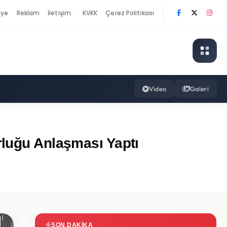
nye
Reklam
İletişim
KVKK
Çerez Politikası
|
Video
Galeri
rluğu Anlaşması Yaptı
SON DAKIKA