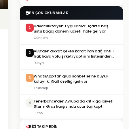
EN ÇOK OKUNANLAR
Havacılıkta yeni uygulama: Uçakta baş
1
üstü bagaj dönemi ücretli hale geliyor
Gündem
ABD’den dikkat çeken karar: İran bağlantılı
2
Irak hava yolu şirketi yaptırım listesinden
çıkarıldı
Dünya
WhatsApp’tan grup sohbetlerine büyük
3
kolaylık: @all özelliği geliyor
Teknoloji
Fenerbahçe’den Avrupa’da kritik galibiyet:
4
Sturm Graz karşısında avantajı kaptı
Futbol
BIZI TAKIP EDIN