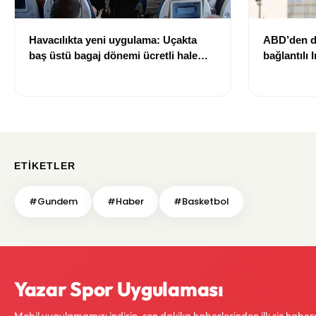
Havacılıkta yeni uygulama: Uçakta
ABD’den di
baş üstü bagaj dönemi ücretli hale
bağlantılı 
geliyor
yaptırım li
ETIKETLER
#Gundem
#Haber
#Basketbol
Yazar Spor Uygulaması
Mobil uygulamamızı indirin, son dakika haberlerinden ilk siz haber