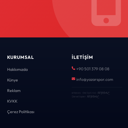
KURUMSAL
İLETIŞIM
+90 501 379 08 08
Hakkımızda
info@yazarspor.com
Künye
Reklam
eNews · Geliştirici
KEYDAL
·
Developer
KEYDAL
KVKK
Çerez Politikası