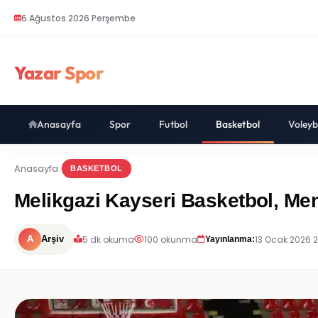
6 Ağustos 2026 Perşembe
Yazar Spor
Anasayfa
Spor
Futbol
Basketbol
Voleyb
Anasayfa
BASKETBOL
Melikgazi Kayseri Basketbol, Mem
5 dk okuma
100 okunma
13 Ocak 2026 
A
Arşiv
Yayınlanma: