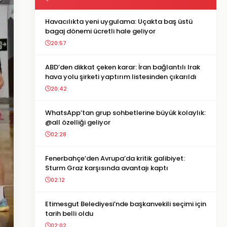
Havacılıkta yeni uygulama: Uçakta baş üstü
bagaj dönemi ücretli hale geliyor
20:57
ABD’den dikkat çeken karar: İran bağlantılı Irak
hava yolu şirketi yaptırım listesinden çıkarıldı
20:42
WhatsApp’tan grup sohbetlerine büyük kolaylık:
@all özelliği geliyor
02:28
Fenerbahçe’den Avrupa’da kritik galibiyet:
Sturm Graz karşısında avantajı kaptı
02:12
Etimesgut Belediyesi’nde başkanvekili seçimi için
tarih belli oldu
02:02