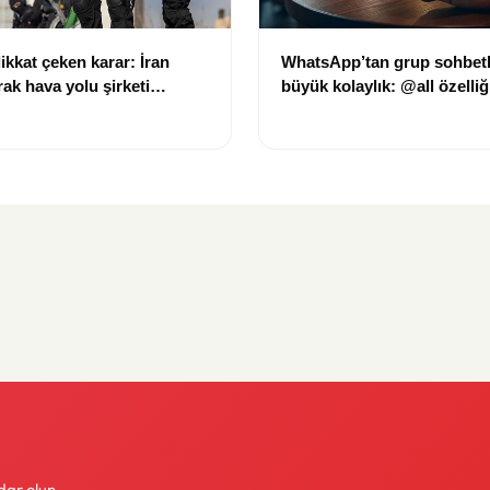
kkat çeken karar: İran
WhatsApp’tan grup sohbetl
Irak hava yolu şirketi
büyük kolaylık: @all özelliğ
stesinden çıkarıldı
dar olun.