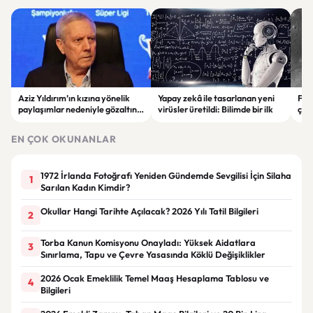
Aziz Yıldırım’ın kızına yönelik
Yapay zekâ ile tasarlanan yeni
Falc
paylaşımlar nedeniyle gözaltına
virüsler üretildi: Bilimde bir ilk
çar
alınan şüpheli için tutuklama
gör
talebi
EN ÇOK OKUNANLAR
1972 İrlanda Fotoğrafı Yeniden Gündemde Sevgilisi İçin Silaha
1
Sarılan Kadın Kimdir?
Okullar Hangi Tarihte Açılacak? 2026 Yılı Tatil Bilgileri
2
Torba Kanun Komisyonu Onayladı: Yüksek Aidatlara
3
Sınırlama, Tapu ve Çevre Yasasında Köklü Değişiklikler
2026 Ocak Emeklilik Temel Maaş Hesaplama Tablosu ve
4
Bilgileri