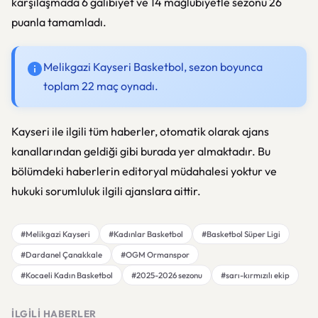
karşılaşmada 6 galibiyet ve 14 mağlubiyetle sezonu 26
puanla tamamladı.
Melikgazi Kayseri Basketbol, sezon boyunca
toplam 22 maç oynadı.
Kayseri ile ilgili tüm haberler, otomatik olarak ajans
kanallarından geldiği gibi burada yer almaktadır. Bu
bölümdeki haberlerin editoryal müdahalesi yoktur ve
hukuki sorumluluk ilgili ajanslara aittir.
#Melikgazi Kayseri
#Kadınlar Basketbol
#Basketbol Süper Ligi
#Dardanel Çanakkale
#OGM Ormanspor
#Kocaeli Kadın Basketbol
#2025-2026 sezonu
#sarı-kırmızılı ekip
İLGILI HABERLER