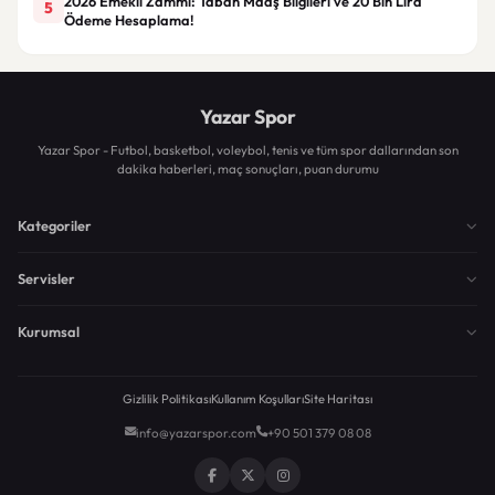
2026 Emekli Zammı: Taban Maaş Bilgileri ve 20 Bin Lira
5
Ödeme Hesaplama!
Yazar Spor
Yazar Spor - Futbol, basketbol, voleybol, tenis ve tüm spor dallarından son
dakika haberleri, maç sonuçları, puan durumu
Kategoriler
Servisler
Kurumsal
Gizlilik Politikası
Kullanım Koşulları
Site Haritası
info@yazarspor.com
+90 501 379 08 08