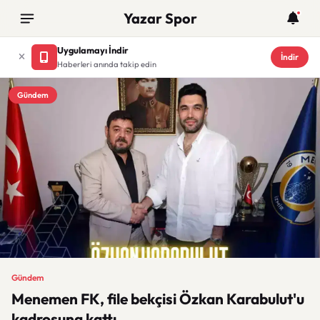
Yazar Spor
Uygulamayı İndir
İndir
Haberleri anında takip edin
Gündem
Gündem
Menemen FK, file bekçisi Özkan Karabulut'u
kadrosuna kattı