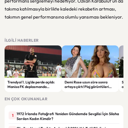
performans sergilemeyi hedefliyor. Özkan Karabulut'un da
takıma katılmasıyla birlikte kaledeki rekabetin artması,
takımın genel performansına olumlu yansıması bekleniyor.
İLGILI HABERLER
Trendyol 1. Lig’de perde açıldı:
Demi Rose uzun süre sonra
Sak
Manisa FK deplasmanda
ortaya çıktı! Plaj görüntüleri
ope
Boluspor’u mağlup etti
gündem oldu
tut
EN ÇOK OKUNANLAR
1972 İrlanda Fotoğrafı Yeniden Gündemde Sevgilisi İçin Silaha
1
Sarılan Kadın Kimdir?