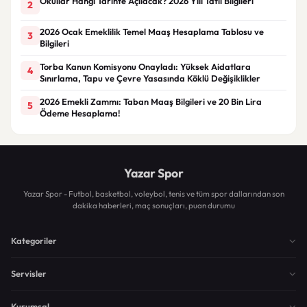
Okullar Hangi Tarihte Açılacak? 2026 Yılı Tatil Bilgileri
2
2026 Ocak Emeklilik Temel Maaş Hesaplama Tablosu ve
3
Bilgileri
Torba Kanun Komisyonu Onayladı: Yüksek Aidatlara
4
Sınırlama, Tapu ve Çevre Yasasında Köklü Değişiklikler
2026 Emekli Zammı: Taban Maaş Bilgileri ve 20 Bin Lira
5
Ödeme Hesaplama!
Yazar Spor
Yazar Spor - Futbol, basketbol, voleybol, tenis ve tüm spor dallarından son
dakika haberleri, maç sonuçları, puan durumu
Kategoriler
Servisler
Kurumsal