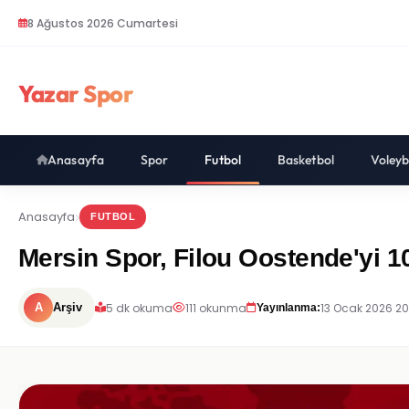
8 Ağustos 2026 Cumartesi
Yazar Spor
Anasayfa
Spor
Futbol
Basketbol
Voleyb
Anasayfa
FUTBOL
Mersin Spor, Filou Oostende'yi 10
5 dk okuma
111 okunma
13 Ocak 2026 20
A
Arşiv
Yayınlanma: