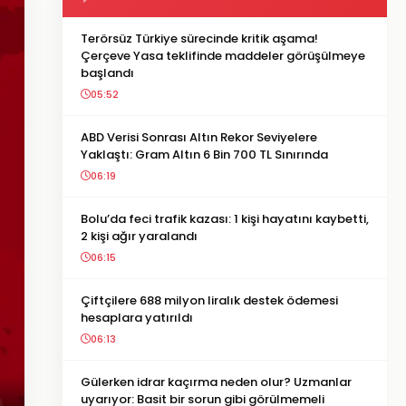
Terörsüz Türkiye sürecinde kritik aşama!
Çerçeve Yasa teklifinde maddeler görüşülmeye
başlandı
05:52
ABD Verisi Sonrası Altın Rekor Seviyelere
Yaklaştı: Gram Altın 6 Bin 700 TL Sınırında
06:19
Bolu’da feci trafik kazası: 1 kişi hayatını kaybetti,
2 kişi ağır yaralandı
06:15
Çiftçilere 688 milyon liralık destek ödemesi
hesaplara yatırıldı
06:13
Gülerken idrar kaçırma neden olur? Uzmanlar
uyarıyor: Basit bir sorun gibi görülmemeli