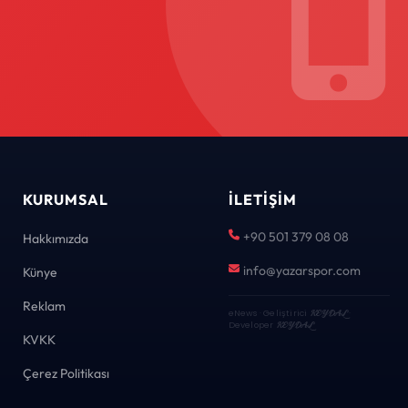
KURUMSAL
İLETIŞIM
+90 501 379 08 08
Hakkımızda
info@yazarspor.com
Künye
Reklam
eNews · Geliştirici
KEYDAL
·
Developer
KEYDAL
KVKK
Çerez Politikası