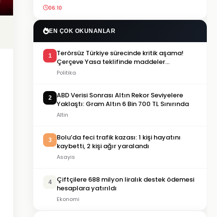
06:10
EN ÇOK OKUNANLAR
Terörsüz Türkiye sürecinde kritik aşama!
1
Çerçeve Yasa teklifinde maddeler
görüşülmeye başlandı
Politika
ABD Verisi Sonrası Altın Rekor Seviyelere
2
Yaklaştı: Gram Altın 6 Bin 700 TL Sınırında
Altin
Bolu’da feci trafik kazası: 1 kişi hayatını
3
kaybetti, 2 kişi ağır yaralandı
Asayis
Çiftçilere 688 milyon liralık destek ödemesi
4
hesaplara yatırıldı
Ekonomi