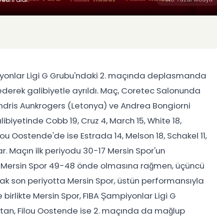
piyonlar Ligi G Grubu'ndaki 2. maçında deplasmanda
ederek galibiyetle ayrıldı. Maç, Coretec Salonunda
Andris Aunkrogers (Letonya) ve Andrea Bongiorni
libiyetinde Cobb 19, Cruz 4, March 15, White 18,
ou Oostende'de ise Estrada 14, Melson 18, Schakel 11,
lar. Maçın ilk periyodu 30-17 Mersin Spor'un
ken Mersin Spor 49-48 önde olmasına rağmen, üçüncü
ak son periyotta Mersin Spor, üstün performansıyla
birlikte Mersin Spor, FIBA Şampiyonlar Ligi G
araftan, Filou Oostende ise 2. maçında da mağlup