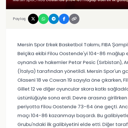
Paylaş
Mersin Spor Erkek Basketbol Takımı, FIBA Şam
Belçika ekibi Filou Oostende'yi 104-86 mağlup 
oynandı ve hakemler Petar Pesic (Sırbistan), 
(İtalya) tarafından yönetildi. Mersin Spor'un ga
Olaseni 18 ve Cowan 19 sayıyla öne çıkarken, Fil
Gillet 12 ve diğer oyuncular skora katkı sağladı
üstünlüğüyle sona erdi. Devre arasına girilir
periyotta Filou Oostende 73-64 öne geçti. Anc
maçı 104-86 kazanmayı başardı. Bu galibiyetle 
Grubu'ndaki ilk galibiyetini elde etti. Diğer t