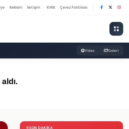
nye
Reklam
İletişim
KVKK
Çerez Politikası
|
Video
Galeri
aldı.
SON DAKIKA