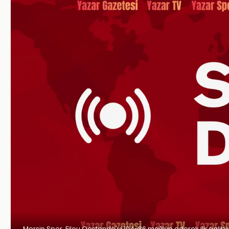
Mersin Spor, Filou Oostende'yi 104-86 mağlup ederek ilk galibiye