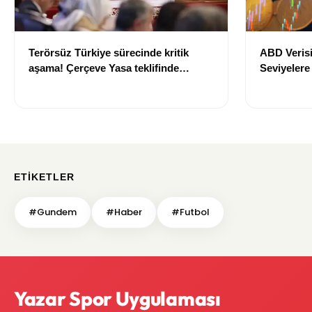
Terörsüz Türkiye sürecinde kritik
ABD Verisi
aşama! Çerçeve Yasa teklifinde
Seviyelere
maddeler görüşülmeye başlandı
700 TL Sın
ETIKETLER
#Gundem
#Haber
#Futbol
Yazar Spor Uygulaması