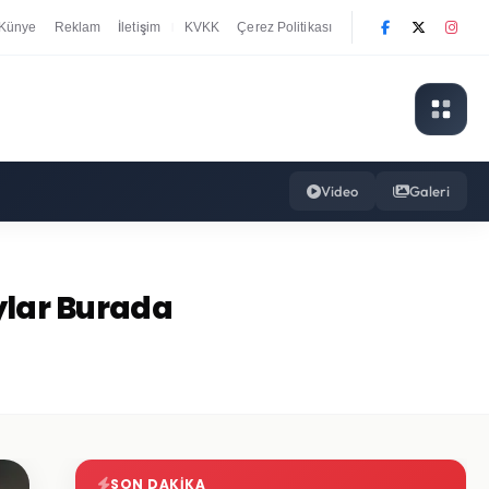
Künye
Reklam
İletişim
KVKK
Çerez Politikası
|
Video
Galeri
ylar Burada
SON DAKIKA