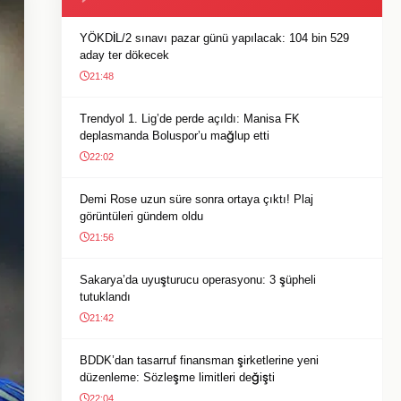
YÖKDİL/2 sınavı pazar günü yapılacak: 104 bin 529
aday ter dökecek
21:48
Trendyol 1. Lig’de perde açıldı: Manisa FK
deplasmanda Boluspor’u mağlup etti
22:02
Demi Rose uzun süre sonra ortaya çıktı! Plaj
görüntüleri gündem oldu
21:56
Sakarya’da uyuşturucu operasyonu: 3 şüpheli
tutuklandı
21:42
BDDK’dan tasarruf finansman şirketlerine yeni
düzenleme: Sözleşme limitleri değişti
22:04