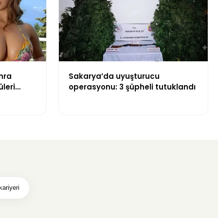
nra
Sakarya’da uyuşturucu
üleri
operasyonu: 3 şüpheli tutuklandı
kariyeri