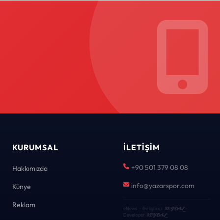
KURUMSAL
İLETIŞIM
+90 501 379 08 08
Hakkımızda
info@yazarspor.com
Künye
Reklam
KEYDAL
eNews · Geliştirici
·
KEYDAL
Developer