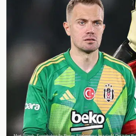
Mert Günok, Fenerbahçe İle Resmi Sözleşmeyi İmzaladı! Detaylar B