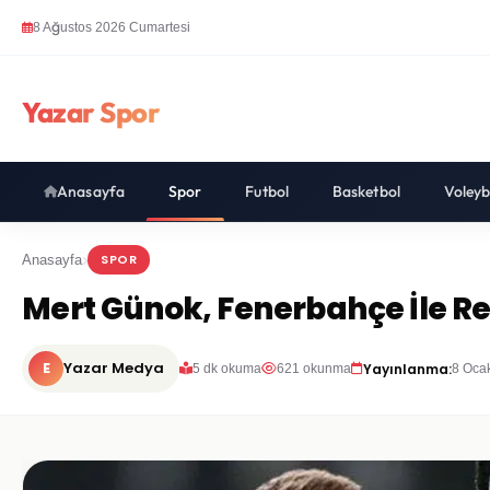
8 Ağustos 2026 Cumartesi
Yazar Spor
Anasayfa
Spor
Futbol
Basketbol
Voleyb
SPOR
Anasayfa
Mert Günok, Fenerbahçe İle R
E
Yazar Medya
Yayınlanma:
5 dk okuma
621 okunma
8 Oca