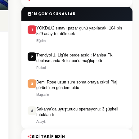
EN ÇOK OKUNANLAR
YÖKDİL/2 sınavı pazar günü yapılacak: 104 bin
1
529 aday ter dökecek
Eğitim
Trendyol 1. Lig’de perde açıldı: Manisa FK
2
deplasmanda Boluspor’u mağlup etti
Futbol
Demi Rose uzun süre sonra ortaya çıktı! Plaj
3
görüntüleri gündem oldu
Magazin
Sakarya’da uyuşturucu operasyonu: 3 şüpheli
4
tutuklandı
Asayis
BIZI TAKIP EDIN